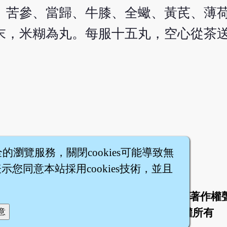
、苦參、當歸、牛膝、全蠍、黃芪、薄
末，米糊為丸。每服十五丸，空心從茶
全的瀏覽服務，關閉cookies可能導致無
您同意本站採用cookies技術，並且
於
聯絡我們
服務條款
隱私權條款
著作權
|
|
|
|
智橐‧
醫砭
‧
沈藥子
©2008～2026
著作權所有