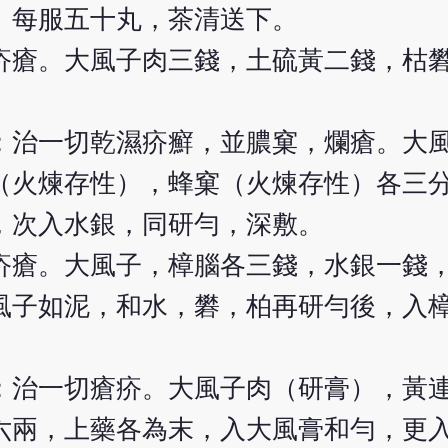
。每服五十丸，茶清送下。
疥瘡。大風子肉三錢，土硫黃二錢，枯
：治一切乾濕疥癬，並膿窠，爛瘡。大
（火煉存性），蜂窠（火煉存性）各三
，次入水銀，同研勻，深敷。
疥瘡。大風子，樟腦各三錢，水銀一錢
風子如泥，和水，礬，柏再研勻後，入
：治一切瘡疥。大風子肉（研膏），黃
六兩，上藥各為末，入大風膏和勻，更