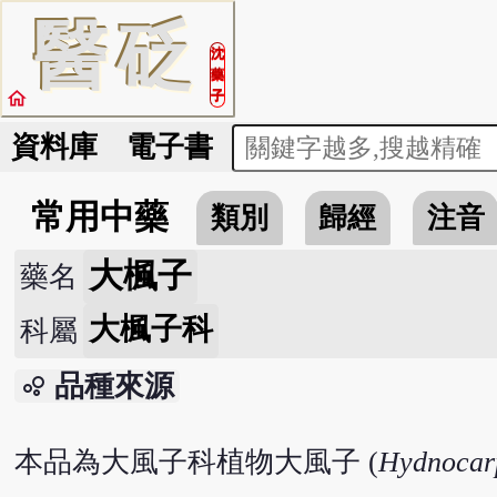
醫
砭
沈
藥
home
子
資料庫
電子書
常用中藥
類別
歸經
注音
大楓子
藥名
大楓子科
科屬
品種來源
bubble_chart
本品為大風子科植物大風子 (
Hydnocarp