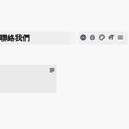
聯絡我們
language
bug_report
color_lens
format_size
menu
subject