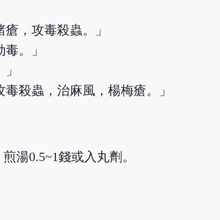
諸瘡，攻毒殺蟲。」
劫毒。」
。」
攻毒殺蟲，治麻風，楊梅瘡。」
湯0.5~1錢或入丸劑。