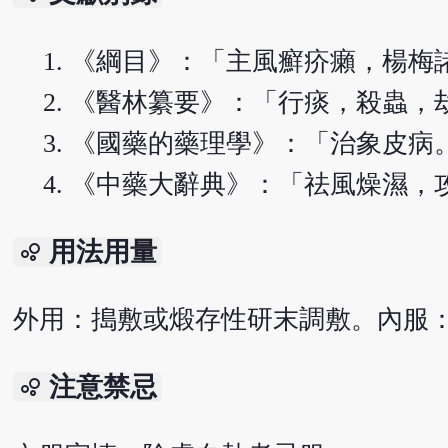
《綱目》：「主風癬疥癩，楊梅
《醫林纂要》：「行痰，殺蟲，
《國藥的藥理學》：「治象皮病
《中藥大辭典》：「祛風燥濕，
用法用量
bubble_chart
外用：搗敷或煅存性研末調敷。內服：煎
注意禁忌
bubble_chart