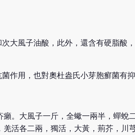
和次大風子油酸，此外，還含有硬脂酸
抗菌作用，也對奧杜盎氏小芽胞癬菌有
疥癩。大風子一斤，全蠍一兩半，蟬蛻
，羌活各二兩，獨活，大黃，荊芥，川