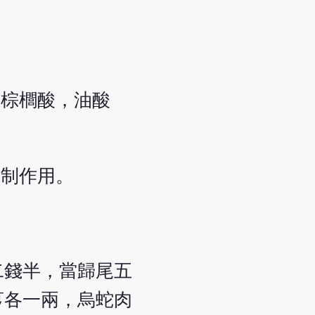
，棕櫚酸，油酸
抑制作用。
二錢半，當歸尾五
芎各一兩，烏蛇肉