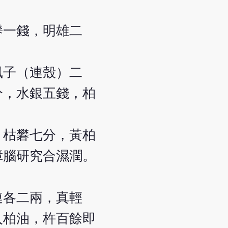
礬一錢，明雄二
風子（連殼）二
分，水銀五錢，柏
，枯礬七分，黃柏
樟腦研究合濕潤。
連各二兩，真輕
入柏油，杵百餘即