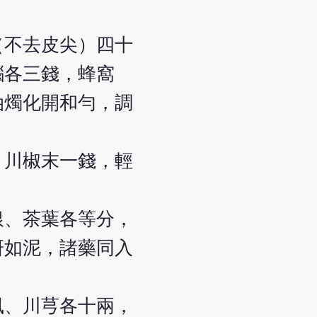
（不去皮尖）四十
腦各三錢，蜂窩
油燭化開和勻，調
，川椒末一錢，輕
銀、茶葉各等分，
研如泥，諸藥同入
風、川芎各十兩，