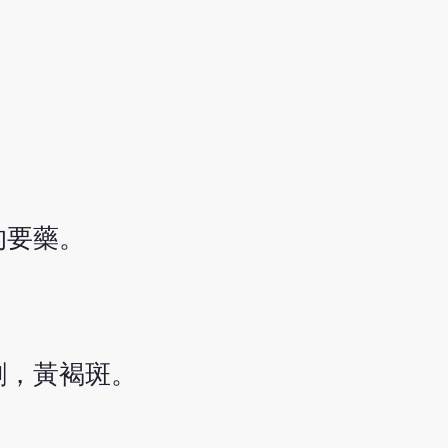
的要藥。
刺，黃褐斑。