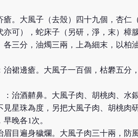
疥瘡。大風子（去殼）四十九個，杏仁
代亦可），蛇床子（另研，淨，末）樟
）各三分，油燭三兩，上為細末，以柏
：治裙邊瘡。大風子一百個，枯礬五分
。
）：治酒齄鼻。大風子肉、胡桃肉、水
不見星珠為度，另把大風子肉、胡桃肉
，早晚各1次。
治眉目遍身穢爛。大風子肉三十兩，防