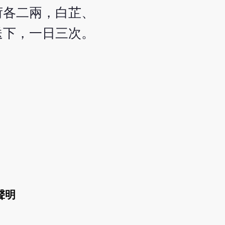
荷各二兩，白芷、
送下，一日三次。
聲明