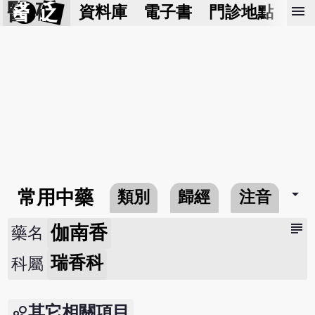
醫 砭
menu
資料庫
電子書
門診地點
預
arrow_drop_down
常用中藥
類別
歸經
注音
subject
伽南香
藥名
瑞香科
科屬
其它相關項目