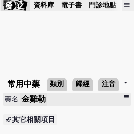
醫 砭
menu
資料庫
電子書
門診地點
預
arrow_drop_down
常用中藥
類別
歸經
注音
subject
金雞勒
藥名
其它相關項目