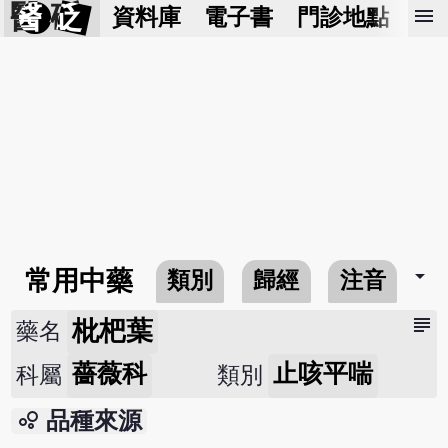
醫 砭
menu
資料庫
電子書
門診地點
預
arrow_drop_down
常用中藥
類別
歸經
注音
subject
枇杷葉
藥名
薔薇科
止咳平喘
科屬
類別
bubble_chart
品種來源