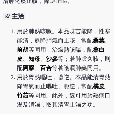
清肺化痰止咳，降逆止嘔。
bubble_chart
主治
用於肺熱咳嗽。本品味苦能降，性寒
能清，肅降肺氣而止咳。常配
桑葉
、
前胡
等同用；治燥熱咳喘，配
桑白
皮
、
知母
、
沙參
等；若肺虛久咳，則
配
阿膠
、
百合
等養陰潤肺藥同用。
用於胃熱嘔吐，噦逆。本品能清胃熱
降胃氣而止嘔吐、呃逆，常配
橘皮
、
竹茹
等同用。此外，還可用於熱病口
渴及消渴，取其清胃止渴之功。