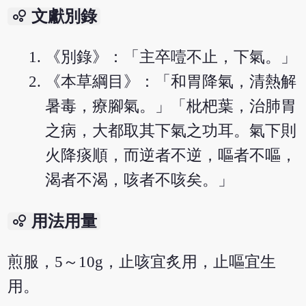
bubble_chart
文獻別錄
《別錄》：「主卒噎不止，下氣。」
《本草綱目》：「和胃降氣，清熱解
暑毒，療腳氣。」「枇杷葉，治肺胃
之病，大都取其下氣之功耳。氣下則
火降痰順，而逆者不逆，嘔者不嘔，
渴者不渴，咳者不咳矣。」
bubble_chart
用法用量
煎服，5～10g，止咳宜炙用，止嘔宜生
用。