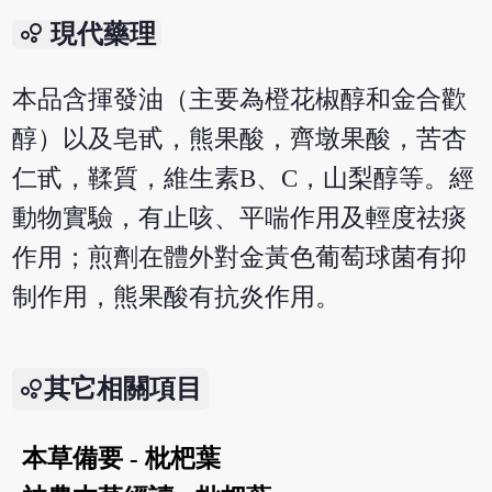
bubble_chart
現代藥理
本品含揮發油（主要為橙花椒醇和金合歡
醇）以及皂甙，熊果酸，齊墩果酸，苦杏
仁甙，鞣質，維生素B、C，山梨醇等。經
動物實驗，有止咳、平喘作用及輕度祛痰
作用；煎劑在體外對金黃色葡萄球菌有抑
制作用，熊果酸有抗炎作用。
其它相關項目
本草備要 - 枇杷葉