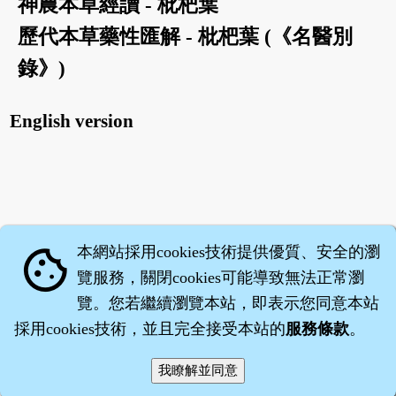
神農本草經讀 - 枇杷葉
歷代本草藥性匯解 - 枇杷葉 (《名醫別
錄》)
English version
本網站採用cookies技術提供優質、安全的瀏
cookie
覽服務，關閉cookies可能導致無法正常瀏
覽。您若繼續瀏覽本站，即表示您同意本站
採用cookies技術，並且完全接受本站的
服務條款
。
智橐‧
醫砭
‧
沈藥子
©2008～2026