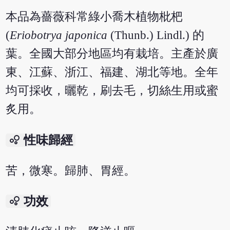
本品為薔薇科常綠小喬木植物枇杷
(
Eriobotrya japonica
(Thunb.) Lindl.) 的
葉。全國大部分地區均有栽培。主產於廣
東、江蘇、浙江、福建、湖北等地。全年
均可採收，曬乾，刷去毛，切絲生用或蜜
炙用。
bubble_chart
性味歸經
苦，微寒。歸肺、胃經。
bubble_chart
功效