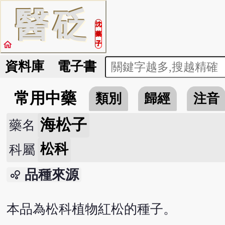
醫
砭
沈
藥
home
子
資料庫
電子書
常用中藥
類別
歸經
注音
海松子
藥名
松科
科屬
品種來源
bubble_chart
本品為松科植物紅松的種子。