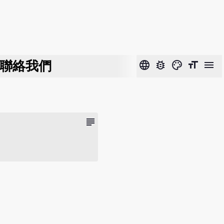
聯絡我們
language
bug_report
color_lens
format_size
menu
subject