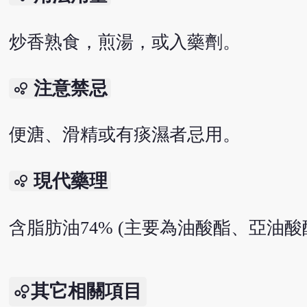
炒香熟食，煎湯，或入藥劑。
注意禁忌
bubble_chart
便溏、滑精或有痰濕者忌用。
現代藥理
bubble_chart
含脂肪油74% (主要為油酸酯、亞油
其它相關項目