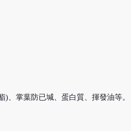
酸酯)、掌葉防已堿、蛋白質、揮發油等。