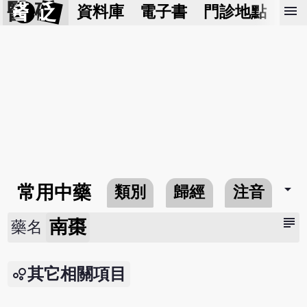
醫 砭
menu
資料庫
電子書
門診地點
預
arrow_drop_down
常用中藥
類別
歸經
注音
subject
南棗
藥名
其它相關項目