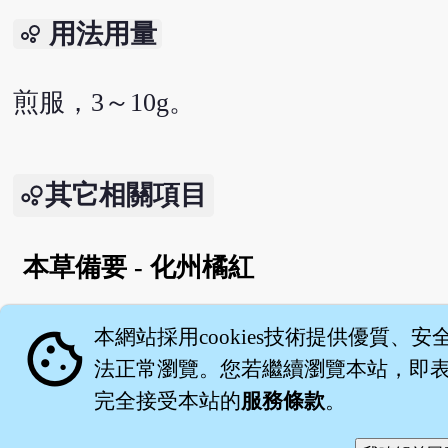
用法用量
bubble_chart
煎服，3～10g。
其它相關項目
本草備要 - 化州橘紅
English version
cookie
本網站採用cookies技術提供優質、安
法正常瀏覽。您若繼續瀏覽本站，即表示
完全接受本站的
服務條款
。
關