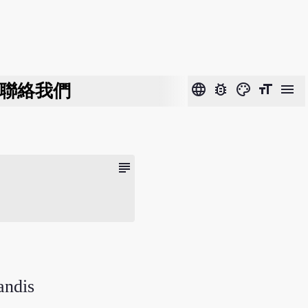
聯絡我們
language
bug_report
color_lens
format_size
menu
subject
andis