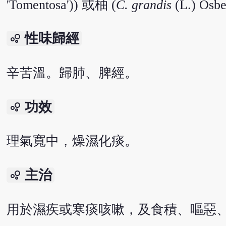
'Tomentosa')) 或柚 (
C. grandis
(L.) 
性味歸經
bubble_chart
辛苦溫。歸肺、脾經。
功效
bubble_chart
理氣寬中，燥濕化痰。
主治
bubble_chart
用於濕疾或寒痰咳嗽，及食積、嘔惡