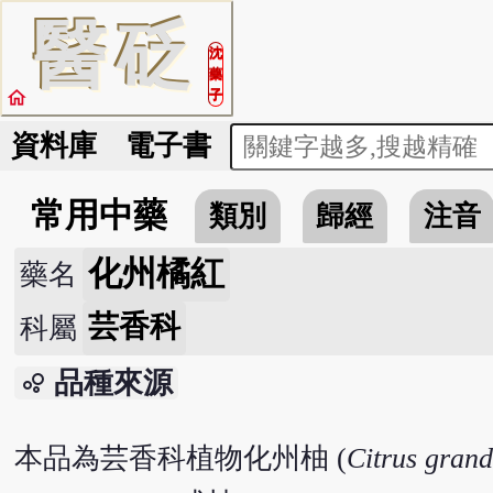
醫
砭
沈
藥
home
子
資料庫
電子書
常用中藥
類別
歸經
注音
化州橘紅
藥名
芸香科
科屬
品種來源
bubble_chart
本品為芸香科植物化州柚 (
Citrus grand