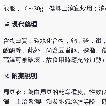
煎服，10～30g。健脾止瀉宜炒用；
現代藥理
bubble_chart
含蛋白質，碳水化合物，鈣，磷，鐵
酸酶等。此外，尚含豆甾醇、磷脂、
高溫可被破壞，故食用時應充分加熱
附藥說明
bubble_chart
扁豆衣：為白扁豆的乾燥種皮。性效
濕。主治暑濕吐瀉及腳氣浮腫等證。煎服