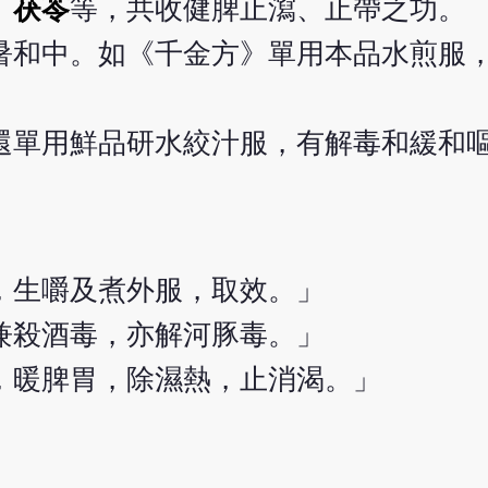
、
茯苓
等，共收健脾止瀉、止帶之功。
暑和中。如《千金方》單用本品水煎服
。
還單用鮮品研水絞汁服，有解毒和緩和
，生嚼及煮外服，取效。」
兼殺酒毒，亦解河豚毒。」
，暖脾胃，除濕熱，止消渴。」