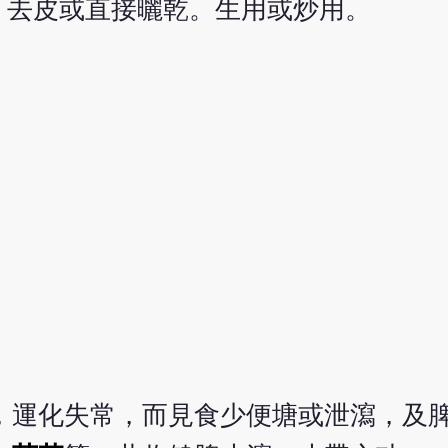
，去皮或直接曬乾。生用或炒用。
，運化失常，而見食少便塘或泄瀉，及