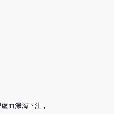
脾虛而濕濁下注，