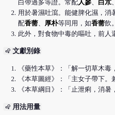
白帶過多等證。常配
人參
、
白朮
用於暑濕吐瀉。能健脾化濕，消
配
香薷
、
厚朴
等同用，如
香薷
飲
此外，對食物中毒的嘔吐，前人
文獻別錄
bubble_chart
《藥性本草》：「解一切草木毒
《本草圖經》：「主女子帶下。
《本草綱目》：「止泄痢，消暑
用法用量
bubble_chart