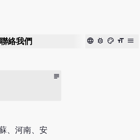
聯絡我們
language
bug_report
color_lens
format_size
menu
subject
江蘇、河南、安