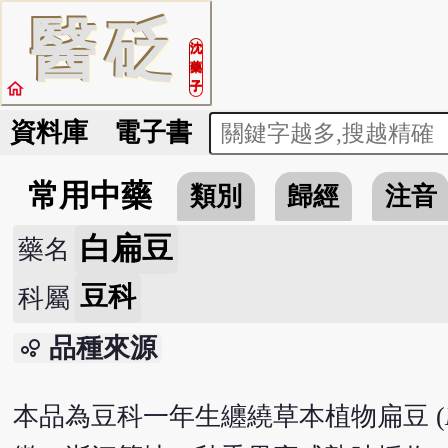
醫
砭
沈
藥
home
子
資料庫
電子書
常用中藥
類別
歸經
注音
白扁豆
藥名
豆科
科屬
品種來源
bubble_chart
本品為豆科一年生纏繞草本植物扁豆 (