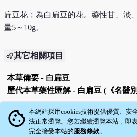
扁豆花：為白扁豆的花。藥性甘、淡
量5～10g。
其它相關項目
本草備要 - 白扁豆
歷代本草藥性匯解 - 白扁豆 (《名醫
English version
cookie
本網站採用cookies技術提供優質、安
法正常瀏覽。您若繼續瀏覽本站，即表示
完全接受本站的
服務條款
。