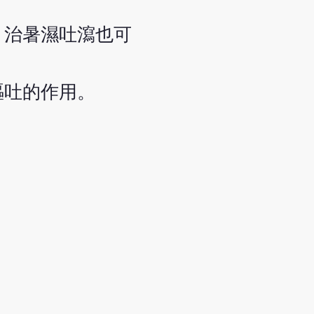
，治暑濕吐瀉也可
嘔吐的作用。