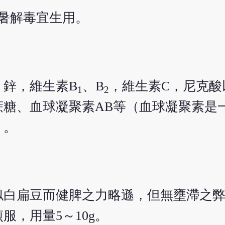
消暑解毒宜生用。
，鋅，維生素B
、B
，維生素C，尼克酸
1
2
蔗糖、血球凝聚素AB等（血球凝聚素是
）。
似白扁豆而健脾之力略遜，但無壅滯之
，用量5～10g。