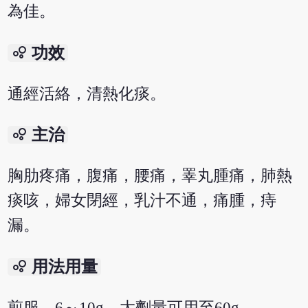
為佳。
bubble_chart
功效
通經活絡，清熱化痰。
bubble_chart
主治
胸肋疼痛，腹痛，腰痛，睪丸腫痛，肺熱
痰咳，婦女閉經，乳汁不通，痛腫，痔
漏。
bubble_chart
用法用量
煎服，6～10g。大劑量可用至60g。