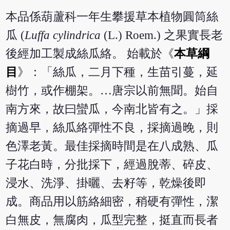
本品係葫蘆科一年生攀援草本植物圓筒絲
瓜 (
Luffa cylindrica
(L.) Roem.) 之果實長老
後經加工製成絲瓜絡。 始載於《
本草綱
目
》：「絲瓜，二月下種，生苗引蔓，延
樹竹，或作棚架。…唐宗以前無聞。始自
南方來，故曰蠻瓜，今南北皆有之。」採
摘過早，絲瓜絡彈性不良，採摘過晚，則
色澤老黃。最佳採摘時間是在八成熟、瓜
子花白時，分批採下，經過脫蒂、碎皮、
浸水、洗淨、掛曬、去籽等，乾燥後即
成。商品用以筋絡細密，稍硬有彈性，潔
白無皮，無腐肉，瓜型完整，挺直而長者