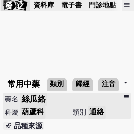
醫 砭
menu
資料庫
電子書
門診地點
預
arrow_drop_down
常用中藥
類別
歸經
注音
subject
絲瓜絡
藥名
葫蘆科
通絡
科屬
類別
bubble_chart
品種來源