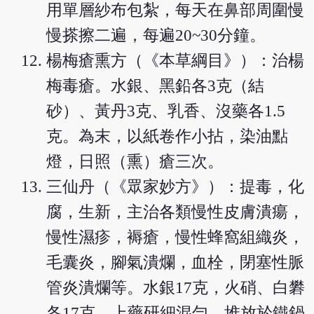
用單層紗布包紮，每天在鼻部周圍慢
慢搽擦二遍，每遍20~30分鐘。
楊梅瘡熏方（《本草綱目》）：治楊
梅毒瘡。水銀、黑鉛各3克（結
砂）、黃丹3克、乳香、沒藥各1.5
克。為末，以紙卷作小拈，染油點
燈，日照（熏）瘡三次。
三仙丹（《眾家妙方》）：提毒，化
腐，生新，主治各類慢性皮膚潰瘍，
慢性濕疹，褥瘡，慢性蜂窩組織炎，
毛囊炎，腳氣潰爛，血栓，閉塞性脈
管炎潰爛等。水銀17克，火硝、白礬
各17克，上藥研細混勻，堆放於鐵鍋