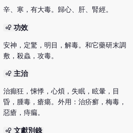
辛、寒，有大毒。歸心、肝、腎經。
bubble_chart
功效
安神，定驚，明目，解毒。和它藥研末調
敷，殺蟲，攻毒。
bubble_chart
主治
治癲狂，悚悸，心煩，失眠，眩暈，目
昏，腫毒，瘡瘍。外用：治疥癬，梅毒，
惡瘡，痔瘺。
bubble_chart
文獻別錄