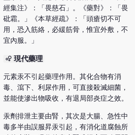
經集注》：「畏慈石」。《藥對》：「畏
砒霜。」《本草經疏》：「頭瘡切不可
用，恐入筋絡，必緩筋骨，惟宜外敷，不
宜內服。」
bubble_chart
現代藥理
元素汞不引起藥理作用。其化合物有消
毒、瀉下、利尿作用，可直接殺滅細菌，
並能使滲出物吸收，有退局部炎症之效。
汞劑排泄主要由腎，其次是大腸、急性中
毒多半由誤服昇汞引起，有消化道腐蝕所