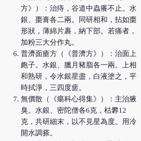
方》）：治痔，谷道中蟲癢不止。水
銀、棗膏各二兩。同研相和，拈如棗
形狀，薄綿片裹，納下部。若痛者，
加粉三大分作丸。
普濟面瘡方（《普濟方》）：治面上
皰子。水銀、臘月豬脂各一兩。上相
和熟研，令水銀星盡，白液塗之，平
時拭淨，三四度瘥。
無價散（《瘍科心得集》）：主治腋
臭。水銀、密陀僧各6克，枯礬12
克，共研細末，以不見星為度。用冷
開水調搽。