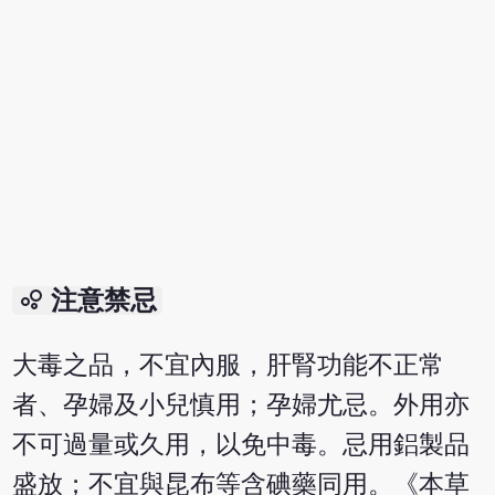
bubble_chart
注意禁忌
大毒之品，不宜內服，肝腎功能不正常
者、孕婦及小兒慎用；孕婦尤忌。外用亦
不可過量或久用，以免中毒。忌用鋁製品
盛放；不宜與昆布等含碘藥同用。《本草