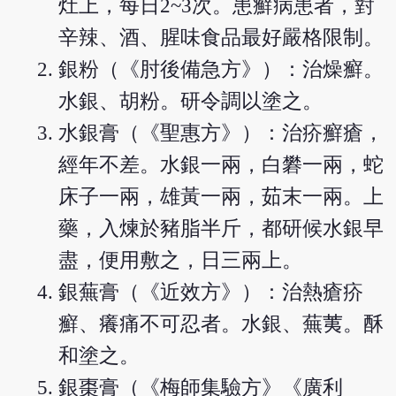
灶上，每日2~3次。患癬病患者，對
辛辣、酒、腥味食品最好嚴格限制。
銀粉（《肘後備急方》）：治燥癬。
水銀、胡粉。研令調以塗之。
水銀膏（《聖惠方》）：治疥癬瘡，
經年不差。水銀一兩，白礬一兩，蛇
床子一兩，雄黃一兩，茹末一兩。上
藥，入煉於豬脂半斤，都研候水銀早
盡，便用敷之，日三兩上。
銀蕪膏（《近效方》）：治熱瘡疥
癬、癢痛不可忍者。水銀、蕪荑。酥
和塗之。
銀棗膏（《梅師集驗方》《廣利