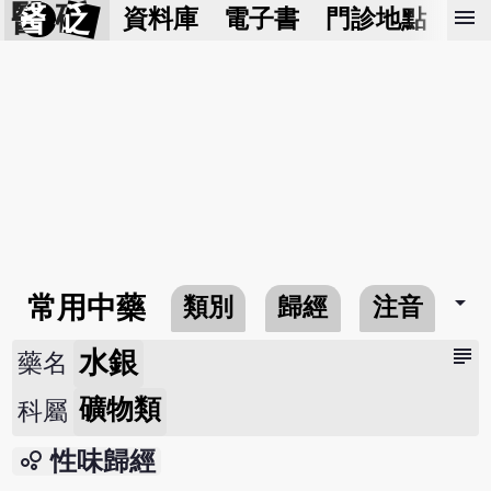
醫 砭
menu
資料庫
電子書
門診地點
預
arrow_drop_down
常用中藥
類別
歸經
注音
subject
水銀
藥名
礦物類
科屬
bubble_chart
性味歸經