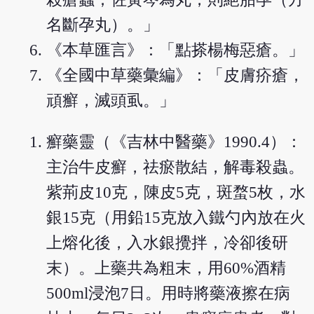
名斷孕丸）。」
《本草匯言》：「點搽楊梅惡瘡。」
《全國中草藥彙編》：「皮膚疥瘡，
頑癬，滅頭虱。」
癬藥靈（《吉林中醫藥》1990.4）：
主治牛皮癬，祛瘀散結，解毒殺蟲。
紫荊皮10克，陳皮5克，斑蝥5枚，水
銀15克（用鉛15克放入鐵勺內放在火
上熔化後，入水銀攪拌，冷卻後研
末）。上藥共為粗末，用60%酒精
500ml浸泡7日。用時將藥液擦在病