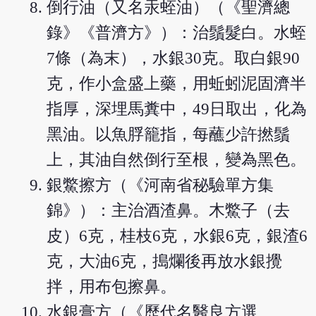
倒行油（又名汞蛭油）（《聖濟總
錄》《普濟方》）：治鬚髮白。水蛭
7條（為末），水銀30克。取白銀90
克，作小盒盛上藥，用蚯蚓泥固濟半
指厚，深埋馬糞中，49日取出，化為
黑油。以魚脬籠指，每蘸少許撚鬚
上，其油自然倒行至根，變為黑色。
銀鱉擦方（《河南省秘驗單方集
錦》）：主治酒渣鼻。木鱉子（去
皮）6克，桂枝6克，水銀6克，銀渣6
克，大油6克，搗爛後再放水銀攪
拌，用布包擦鼻。
水銀膏方（《歷代名醫良方選