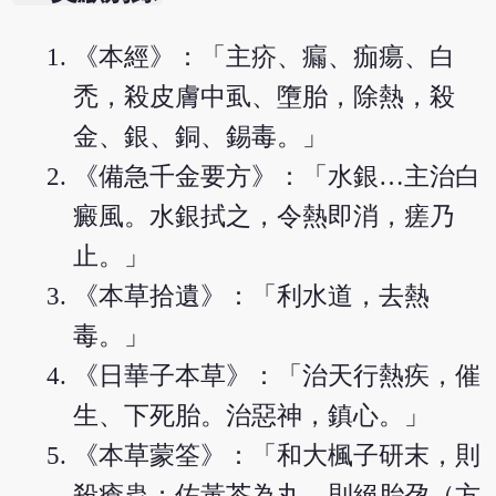
《本經》：「主疥、瘺、痂瘍、白
禿，殺皮膚中虱、墮胎，除熱，殺
金、銀、銅、錫毒。」
《備急千金要方》：「水銀…主治白
癜風。水銀拭之，令熱即消，瘥乃
止。」
《本草拾遺》：「利水道，去熱
毒。」
《日華子本草》：「治天行熱疾，催
生、下死胎。治惡神，鎮心。」
《本草蒙筌》：「和大楓子研末，則
殺瘡蟲；佐黃芩為丸，則絕胎孕（方