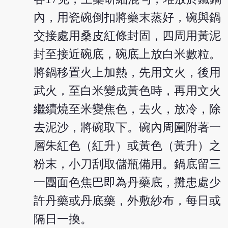
內，用瓷碗倒扣將藥末蒸好，碗與鍋
交接處用桑皮紅條封固，四周用黃泥
封至接近碗底，碗底上放白米數粒。
將鍋移置火上加熱，先用文火，後用
武火，至白米變成黃色時，再用文火
繼續燒至米變焦色，去火，放冷，除
去泥沙，將碗取下。碗內周圍附著一
層朱紅色（紅升）或黃色（黃升）之
粉末，小刀刮取儲瓶備用。鍋底留三
一團面色焦巴即為丹藥底，攤患處少
許丹藥或丹底藥，外敷紗布，每日或
隔日一換。