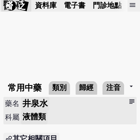
醫 砭
menu
資料庫
電子書
門診地點
預
arrow_drop_down
常用中藥
類別
歸經
注音
subject
井泉水
藥名
液體類
科屬
其它相關項目