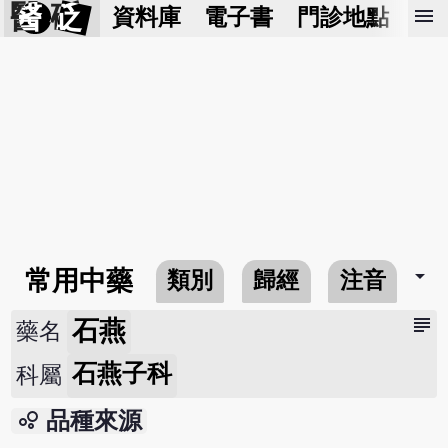
醫 砭
menu
資料庫
電子書
門診地點
預
arrow_drop_down
常用中藥
類別
歸經
注音
subject
石燕
藥名
石燕子科
科屬
bubble_chart
品種來源