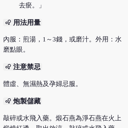
去瘀。」
bubble_chart
用法用量
內服：煎湯，1～3錢，或磨汁。外用：水
磨點眼。
bubble_chart
注意禁忌
體虛、無濕熱及孕婦忌服。
bubble_chart
炮製儲藏
敲碎或水飛入藥。煅石燕為淨石燕在火上