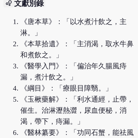
bubble_chart
文獻別錄
《唐本草》：「以水煮汁飲之，主
淋。」
《本草拾遺》：「主消渴，取水牛鼻
和煮飲之。」
《醫學入門》：「偏治年久腸風痔
漏，煮汁飲之。」
《綱目》：「療眼目障翳。」
《玉楸藥解》：「利水通經，止帶，
催生。治淋瀝熱澀，尿血便秘，消
渴，帶下，痔漏。」
《醫林纂要》：「功同石蟹，能祛風