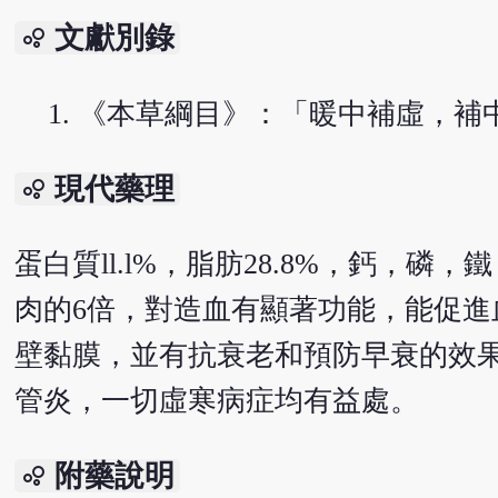
文獻別錄
bubble_chart
《本草綱目》：「暖中補虛，補
現代藥理
bubble_chart
蛋白質ll.l%，脂肪28.8%，鈣，
肉的6倍，對造血有顯著功能，能促
壁黏膜，並有抗衰老和預防早衰的效
管炎，一切虛寒病症均有益處。
附藥說明
bubble_chart