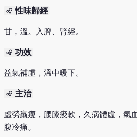
性味歸經
bubble_chart
甘，溫。入脾、腎經。
功效
bubble_chart
益氣補虛，溫中暖下。
主治
bubble_chart
虛勞羸瘦，腰膝痠軟，久病體虛，氣
腹冷痛。