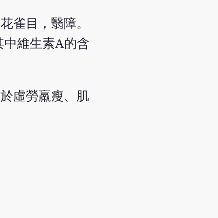
昏花雀目，翳障。
其中維生素A的含
用於虛勞羸瘦、肌