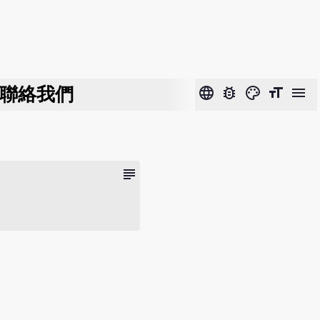
聯絡我們
language
bug_report
color_lens
format_size
menu
subject