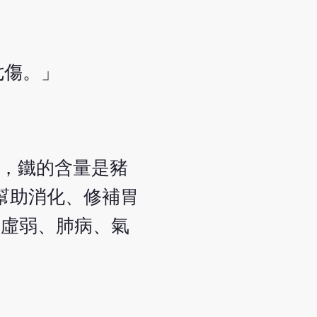
七傷。」
肉，鐵的含量是豬
幫助消化、修補胃
、虛弱、肺病、氣