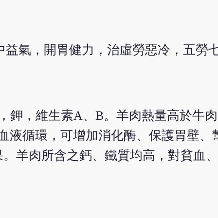
中益氣，開胃健力，治虛勞惡冷，五勞
磷，鐵，鉀，維生素A、B。羊肉熱量高於牛
進血液循環，可增加消化酶、保護胃壁、
果。羊肉所含之鈣、鐵質均高，對貧血