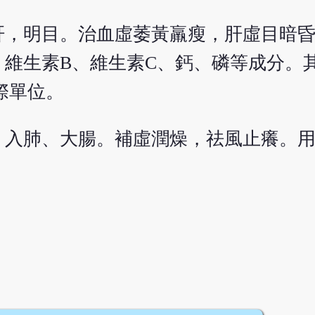
肝，明目。治血虛萎黃羸瘦，肝虛目暗
維生素B、維生素C、鈣、磷等成分。
際單位。
。入肺、大腸。補虛潤燥，祛風止癢。