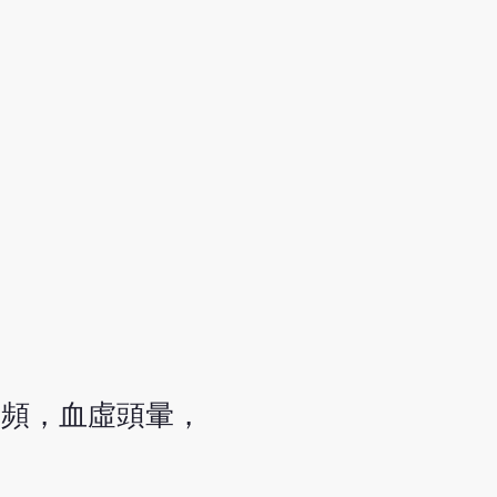
尿頻，血虛頭暈，