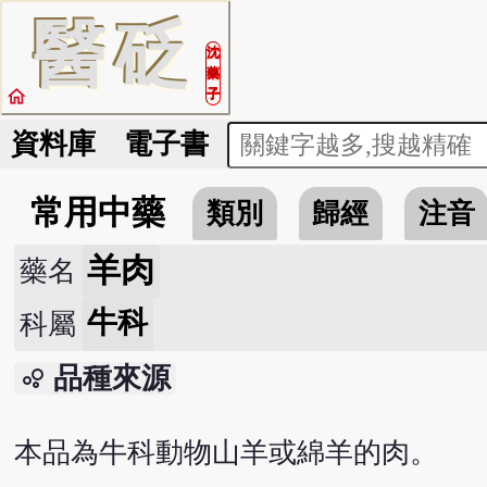
醫
砭
沈
藥
home
子
資料庫
電子書
常用中藥
類別
歸經
注音
羊肉
藥名
牛科
科屬
品種來源
bubble_chart
本品為牛科動物山羊或綿羊的肉。