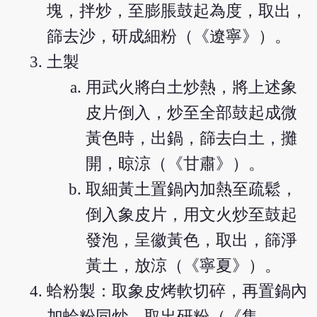
塊，拌炒，至膨脹鼓起為度，取出，
篩去沙，研成細粉（《遼寧》）。
土製
用武火將白土炒熱，將上述象
皮片倒入，炒至全部鼓起成微
黃色時，出鍋，篩去白土，攤
開，晾涼（《甘肅》）。
取細黃土置鍋內加熱至疏鬆，
倒入象皮片，用文火炒至鼓起
發泡，呈徽黃色，取出，篩淨
黃土，放涼（《寧夏》）。
蛤粉製：取象皮烤軟切碎，再置鍋內
加蛤粉同炒，取出研粉（《集