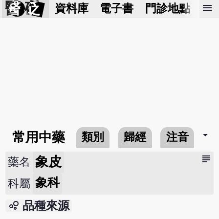
醫 砭
menu
資料庫
電子書
門診地點
預
arrow_drop_down
常用中藥
類別
歸經
注音
subject
象皮
藥名
象科
科屬
bubble_chart
品種來源