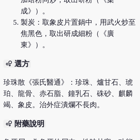
成》）。
製炭：取象皮片置鍋中，用武火炒至
焦黑色，取出研成細粉（《廣
東》）。
bubble_chart
選方
珍珠散《張氏醫通》：珍珠、爐甘石、琥
珀、龍骨、赤石脂、鐘乳石、硃砂、麒麟
竭、象皮。治外症潰爛不長肉。
bubble_chart
附藥說明