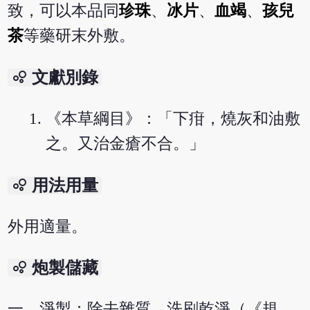
致，可以本品同
珍珠
、
冰片
、
血竭
、
孩兒
茶
等藥研末外敷。
bubble_chart
文獻別錄
《本草綱目》：「下疳，燒灰和油敷
之。又治金瘡不合。」
bubble_chart
用法用量
外用適量。
bubble_chart
炮製儲藏
一、淨製：除去雜質，洗刷乾淨（《規