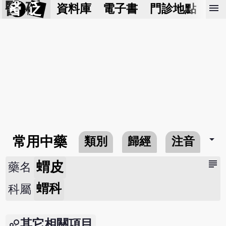
醫 砭
menu
資料庫
電子書
門診地點
預
arrow_drop_down
常用中藥
類別
歸經
注音
subject
蝟皮
藥名
蝟科
科屬
其它相關項目