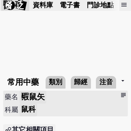
醫 砭
menu
資料庫
電子書
門診地點
預
arrow_drop_down
常用中藥
類別
歸經
注音
subject
豭鼠矢
藥名
鼠科
科屬
其它相關項目