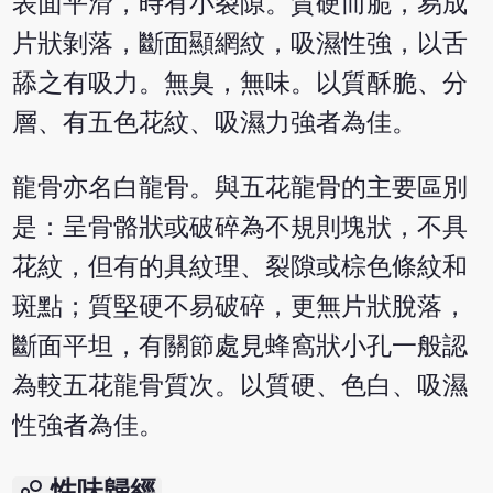
表面平滑，時有小裂隙。質硬而脆，易成
片狀剝落，斷面顯網紋，吸濕性強，以舌
舔之有吸力。無臭，無味。以質酥脆、分
層、有五色花紋、吸濕力強者為佳。
龍骨亦名白龍骨。與五花龍骨的主要區別
是：呈骨骼狀或破碎為不規則塊狀，不具
花紋，但有的具紋理、裂隙或棕色條紋和
斑點；質堅硬不易破碎，更無片狀脫落，
斷面平坦，有關節處見蜂窩狀小孔一般認
為較五花龍骨質次。以質硬、色白、吸濕
性強者為佳。
bubble_chart
性味歸經