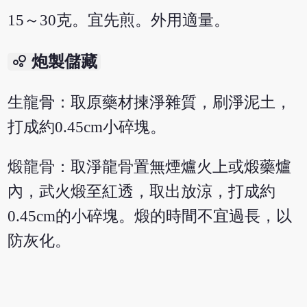
15～30克。宜先煎。外用適量。
bubble_chart
炮製儲藏
生龍骨：取原藥材揀淨雜質，刷淨泥土，
打成約0.45cm小碎塊。
煅龍骨：取淨龍骨置無煙爐火上或煅藥爐
內，武火煅至紅透，取出放涼，打成約
0.45cm的小碎塊。煅的時間不宜過長，以
防灰化。