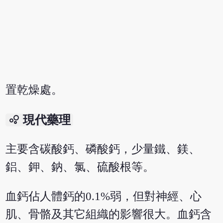
置乾燥處。
bubble_chart
現代藥理
主要含碳酸鈣、磷酸鈣，少量鐵、鎂、
鋁、鉀、鈉、氯、硫酸根等。
血鈣佔人體鈣的0.1%弱，但對神經、心
肌、骨骼及其它組織的影響很大。血鈣含