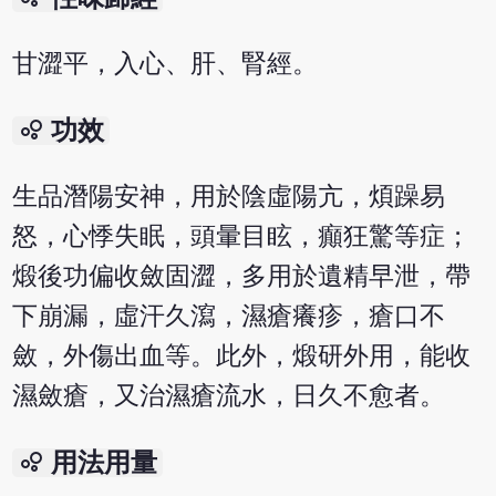
甘澀平，入心、肝、腎經。
bubble_chart
功效
生品潛陽安神，用於陰虛陽亢，煩躁易
怒，心悸失眠，頭暈目眩，癲狂驚等症；
煅後功偏收斂固澀，多用於遺精早泄，帶
下崩漏，虛汗久瀉，濕瘡癢疹，瘡口不
斂，外傷出血等。此外，煅研外用，能收
濕斂瘡，又治濕瘡流水，日久不愈者。
bubble_chart
用法用量