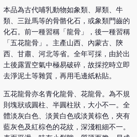
本品為古代哺乳動物如象類、犀類、牛
類、三趾馬等的骨骼化石，或象類門齒的
化石。前一種習稱「龍骨」，後一種習稱
「五花龍骨」。主產山西、內蒙古、陝
西、甘肅、河北等省。全年可採，由於出
土後露置空氣中極易破碎，故採挖時立即
去淨泥土等雜質，再用毛邊紙粘貼。
五花龍骨亦名青化龍骨、花龍骨。為不規
則塊狀或圓柱、半圓柱狀，大小不一。全
體淡灰白色、淡黃白色或淡黃棕色，夾有
藍灰色及紅棕色的花紋，深淺粗細不一。