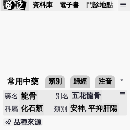
醫 砭
menu
資料庫
電子書
門診地點
預
arrow_drop_down
常用中藥
類別
歸經
注音
subject
龍骨
五花龍骨
藥名
別名
化石類
安神
,
平抑肝陽
科屬
類別
bubble_chart
品種來源