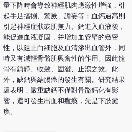
量下降時會導致神經肌肉應激性增強，引
起手足搐搦、驚厥、譫妄等；血鈣過高則
引起神經症狀或肌無力。鈣進入血液後，
能促進血液凝固，并增加血管壁的緻密
性，以阻止白細胞及血清滲出血管外，同
時又有減輕骨骼肌興奮性的作用。因此龍
骨有鎮靜、收斂、固澀、止瀉之效。此
外，缺鈣與結腸癌的發生有關。研究結果
還表明，嚴重缺鈣不僅對骨骼鈣化有影
響，還可發生出血和癱瘓，先是下肢癱
瘓。