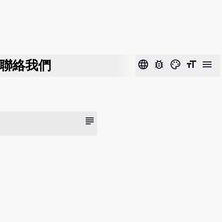
聯絡我們
language
bug_report
color_lens
format_size
menu
subject