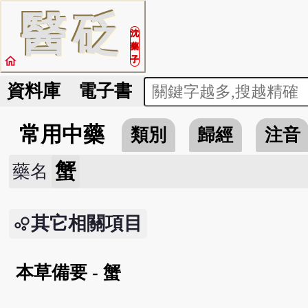
醫
砭
沈
藥
home
子
資料庫
電子書
常用中藥
類別
歸經
注音
蟹
藥名
其它相關項目
本草備要 - 蟹