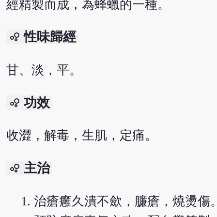
經精製而成，為蜂蠟的一種。
性味歸經
bubble_chart
甘、淡，平。
功效
bubble_chart
收澀，解毒，生肌，定痛。
主治
bubble_chart
治瘡癰久潰不歛，臁瘡，燒燙傷