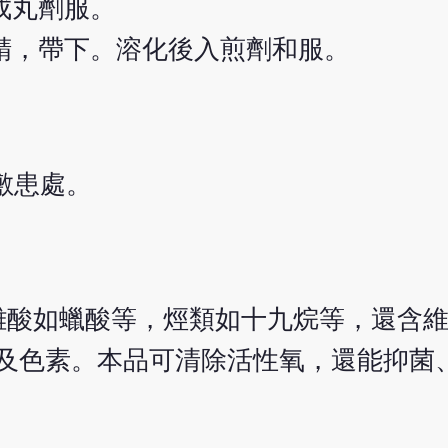
成丸劑服。
精，帶下。溶化後入煎劑和服。
化敷患處。
離酸如蠟酸等，烴類如十九烷等，還含維
揮發油及色素。本品可清除活性氧，還能抑