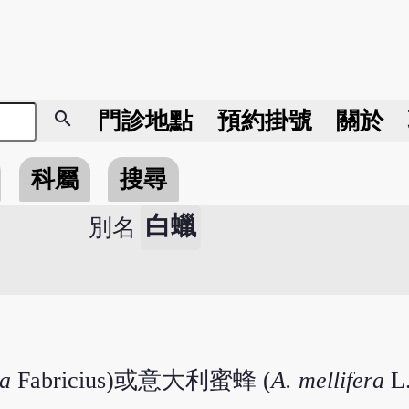
search
門診地點
預約掛號
關於
科屬
搜尋
白蠟
別名
na
Fabricius)或意大利蜜蜂 (
A. mellifera
L