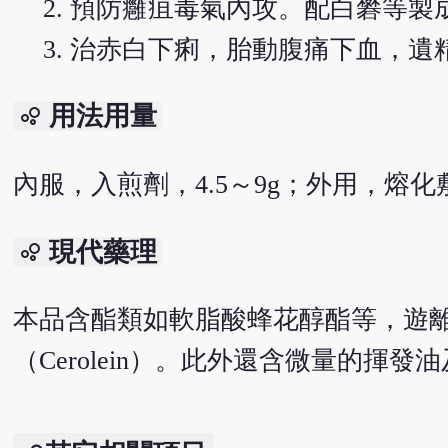
預防癰疽毒氣內攻。配白礬等製
治赤白下痢，胎動腹痛下血，遺
用法用量
bubble_chart
內服，入煎劑，4.5～9g；外用，熔
現代藥理
bubble_chart
本品含酯類如軟脂酸蜂花醇酯等，遊
（Cerolein）。此外還含微量的