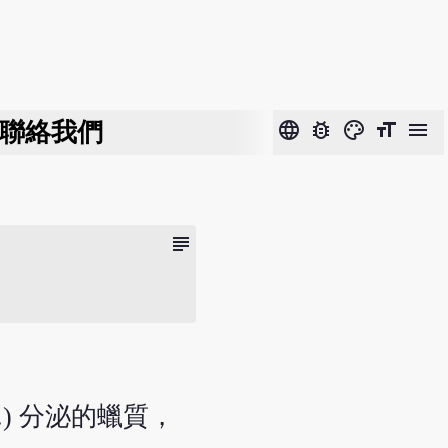
聯絡我們
language
bug_report
color_lens
format_size
menu
subject
.) 分泌的蠟質，