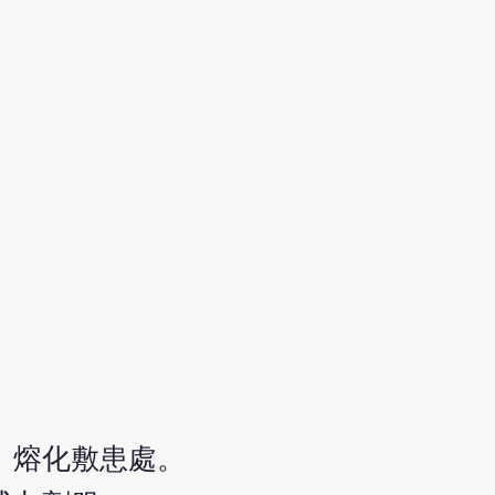
。熔化敷患處。