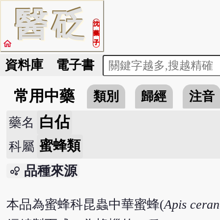
醫
砭
沈
藥
home
子
資料庫
電子書
常用中藥
類別
歸經
注音
白佔
藥名
蜜蜂類
科屬
品種來源
bubble_chart
本品為蜜蜂科昆蟲中華蜜蜂(
Apis cera