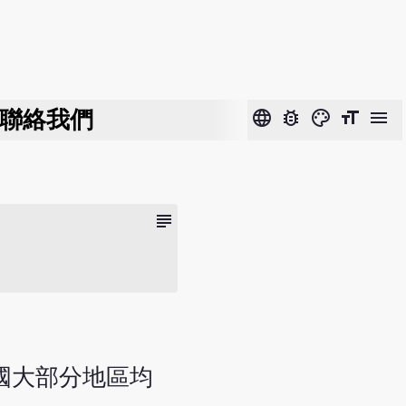
聯絡我們
language
bug_report
color_lens
format_size
menu
subject
分。全國大部分地區均