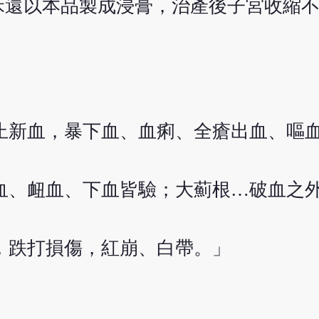
床還以本品製成浸膏，治產後子宮收縮
止新血，暴下血、血痢、全瘡出血、嘔
血、衄血、下血皆驗；大薊根…破血之
，跌打損傷，紅崩、白帶。」