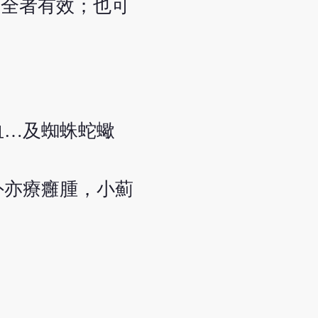
不全者有效；也可
血…及蜘蛛蛇蠍
外亦療癰腫，小薊