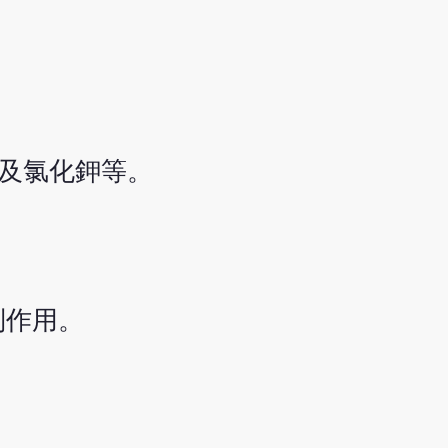
酸及氯化鉀等。
制作用。