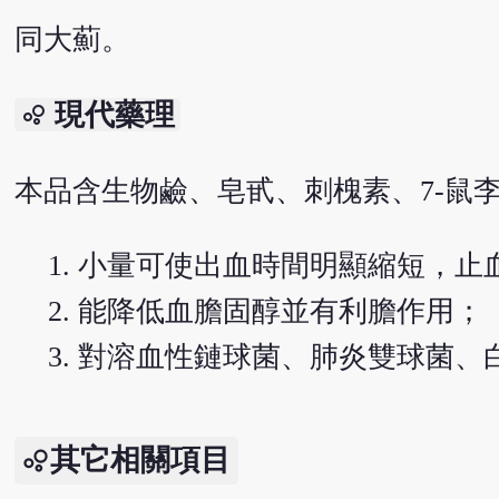
同大薊。
現代藥理
bubble_chart
本品含生物鹼、皂甙、刺槐素、7-鼠
小量可使出血時間明顯縮短，止
能降低血膽固醇並有利膽作用；
對溶血性鏈球菌、肺炎雙球菌、
其它相關項目