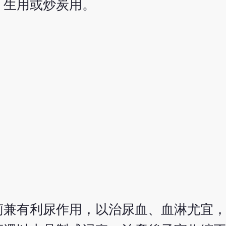
。生用或炒炭用。
薊兼有利尿作用，以治尿血、血淋尤宜