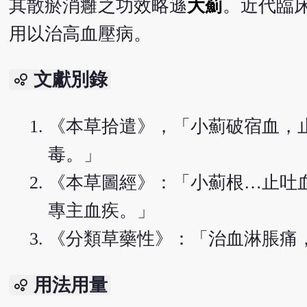
其散瘀消癰之功效略遜
大薊
。近代臨
用以治高血壓病。
文獻別錄
bubble_chart
《本草拾遣》，「小薊破宿血，
毒。」
《本草圖經》：「小薊根…止吐
專主血疾。」
《分類草藥性》：「治血淋脹痛
用法用量
bubble_chart