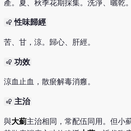
產。夏、秋季花期採集。洗淨、曬乾
性味歸經
bubble_chart
苦、甘，涼。歸心、肝經。
功效
bubble_chart
涼血止血，散瘀解毒消癰。
主治
bubble_chart
與
大薊
主治相同，常配伍同用。但小