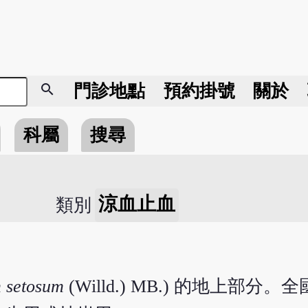
search
門診地點
預約掛號
關於
科屬
搜尋
涼血止血
類別
m setosum
(Willd.) MB.) 的地上部