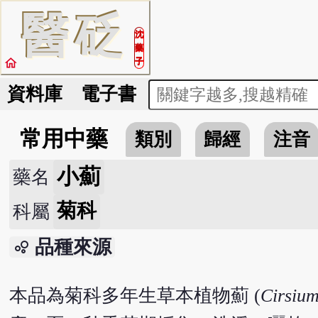
醫
砭
沈
藥
home
子
資料庫
電子書
常用中藥
類別
歸經
注音
小薊
藥名
菊科
科屬
品種來源
bubble_chart
本品為菊科多年生草本植物薊 (
Cirsiu