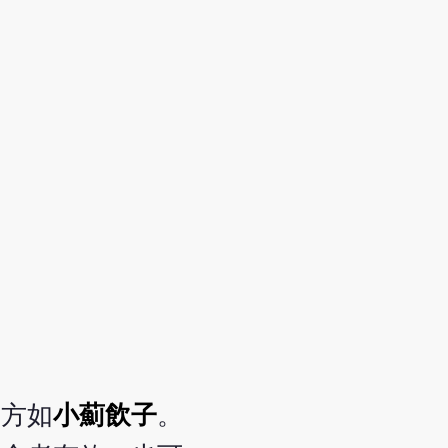
，方如
小薊飲子
。