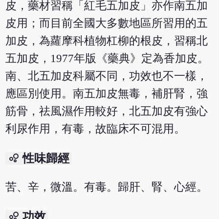
皮，藥材習稱「紅毛五加皮」亦作南五加
皮用；而目前全國大多數地區所習用的五
加皮，為蘿摩科植物杠柳的根皮，習稱北
五加皮，1977年版《藥典》定為香加皮。
南、北五加皮科屬不同，功效也不一樣，
應區別使用。南五加皮無毒，補肝腎，強
筋骨，祛風濕作用較好，北五加皮有強心
利尿作用，有毒，故臨床不可混用。
bubble_chart
性味歸經
苦、辛，微溫。有毒。歸肝、腎、心經。
bubble_chart
功效