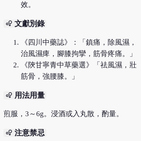
效。
bubble_chart
文獻別錄
《四川中藥誌》：「鎮痛，除風濕，
治風濕痺，腳膝拘攣，筋骨疼痛。」
《陝甘寧青中草藥選》「祛風濕，壯
筋骨，強腰膝。」
bubble_chart
用法用量
煎服，3～6g。浸酒或入丸散，酌量。
bubble_chart
注意禁忌