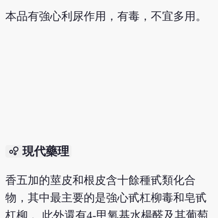
本品有強心利尿作用，有毒，不宜多用。
bubble_chart
現代藥理
香五加的莖皮和根皮含十餘種甙類化合
物，其中最主要的是強心甙杠柳毒和皂甙
杠柳 。此外還有4-甲氧基水楊醛及其葡萄