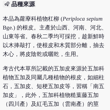
bubble_chart
品種來源
本品為蘿藦科植物杠柳 (
Periploca sepium
Bge.) 的根皮。主產於山西、河南、河北、
山東等省。春秋二季均可採挖，趁新鮮時
以木捧敲打，使根皮和木質部分離，抽去
木心，將皮陰乾或曬乾，生用。
考古代本草所記載的五加皮來源於五加科
植物五加及同屬几種植物的根皮，如細柱
石，五加皮、短梗五加皮等，習稱「南五
加皮」，此外，五加科植物糙葉藤五加
（四川產）及紅毛五加（雲南產）的莖