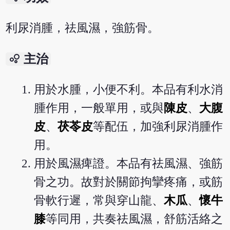
利尿消腫，祛風濕，強筋骨。
bubble_chart
主治
用於水腫，小便不利。本品有利水消
腫作用，一般單用，或與
陳皮
、
大腹
皮
、
茯苓皮
等配伍，加強利尿消腫作
用。
用於風濕痺證。本品有祛風濕、強筋
骨之功。故對於關節拘攣疼痛，或筋
骨軟行遲，常與穿山龍、
木瓜
、
懷牛
膝
等同用，共奏祛風濕，舒筋活絡之