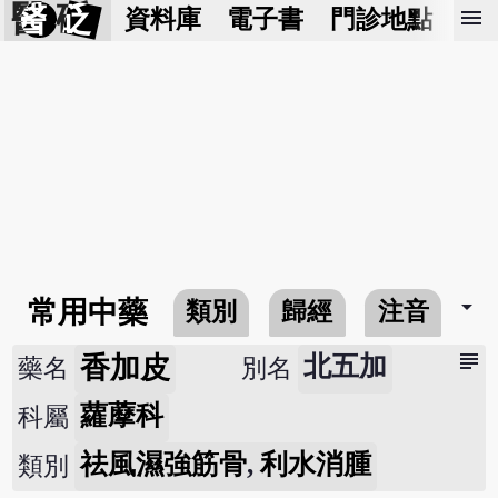
醫 砭
menu
資料庫
電子書
門診地點
預
arrow_drop_down
常用中藥
類別
歸經
注音
subject
香加皮
北五加
藥名
別名
蘿藦科
科屬
祛風濕強筋骨
,
利水消腫
類別