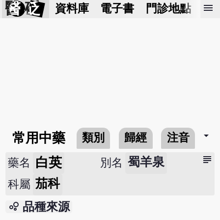
醫 砭
menu
資料庫
電子書
門診地點
預
arrow_drop_down
常用中藥
類別
歸經
注音
subject
白英
蜀羊泉
藥名
別名
茄科
科屬
bubble_chart
品種來源