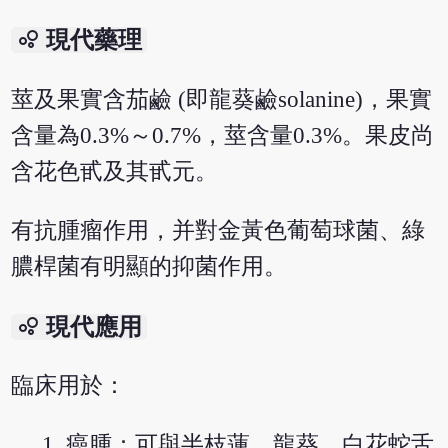
bubble_chart
現代藥理
莖及果實含茄鹼 (即龍葵鹼solanine)，果實
含量為0.3%～0.7%，莖含量0.3%。果皮尚
含花色甙及其甙元。
有抗腫瘤作用，并對金黃色葡萄球菌、綠
膿桿菌有明顯的抑菌作用。
bubble_chart
現代應用
臨床用於：
癌腫：可與半枝蓮、龍葵、白花蛇舌