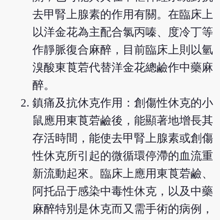
去甲腎上腺素的作用有關。在臨床上
以洋金花為主配合氯丙嗪、度冷丁等
作靜脈復合麻醉，目前臨床上則以氫
溴酸東莨菪代替洋金花總鹼作中藥麻
醉。
鎮痛及抗休克作用：創傷性休克的小
鼠應用東莨菪鹼後，能顯著地增長其
存活時間，能使去甲腎上腺素或創傷
性休克所引起的微循環停滯的血流重
新流動起來。臨床上應用東莨菪鹼、
阿托品于感染中毒性休克，以及中藥
麻醉特別是休克而又需手術的病例，