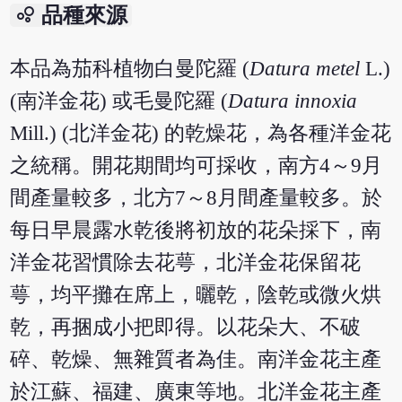
bubble_chart
品種來源
本品為茄科植物白曼陀羅 (
Datura metel
L.)
(南洋金花) 或毛曼陀羅 (
Datura innoxia
Mill.) (北洋金花) 的乾燥花，為各種洋金花
之統稱。開花期間均可採收，南方4～9月
間產量較多，北方7～8月間產量較多。於
每日早晨露水乾後將初放的花朵採下，南
洋金花習慣除去花萼，北洋金花保留花
萼，均平攤在席上，曬乾，陰乾或微火烘
乾，再捆成小把即得。以花朵大、不破
碎、乾燥、無雜質者為佳。南洋金花主產
於江蘇、福建、廣東等地。北洋金花主產