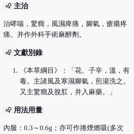
bubble_chart
主治
治哮喘，驚癎，風濕痺痛，腳氣，瘡瘍疼
痛。并作外科手術麻醉劑。
bubble_chart
文獻別錄
《本草綱目》：「花、子辛，溫，有
毒。主諸風及寒濕腳氣，煎湯洗之。
又主驚癇及脫肛，并入麻藥。」
bubble_chart
用法用量
內服：0.3～0.6g；亦可作捲煙燃吸(多次