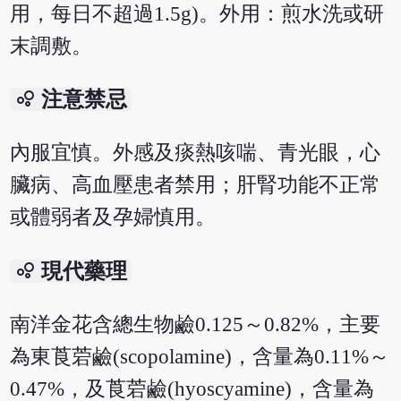
用，每日不超過1.5g)。外用：煎水洗或研
末調敷。
bubble_chart
注意禁忌
內服宜慎。外感及痰熱咳喘、青光眼，心
臟病、高血壓患者禁用；肝腎功能不正常
或體弱者及孕婦慎用。
bubble_chart
現代藥理
南洋金花含總生物鹼0.125～0.82%，主要
為東莨菪鹼(scopolamine)，含量為0.11%～
0.47%，及莨菪鹼(hyoscyamine)，含量為