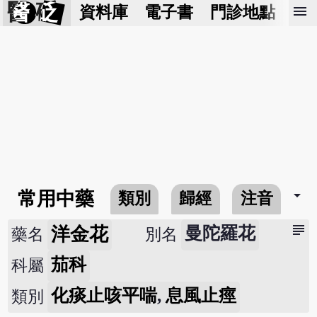
醫 砭
menu
資料庫
電子書
門診地點
預
arrow_drop_down
常用中藥
類別
歸經
注音
subject
洋金花
曼陀羅花
藥名
別名
茄科
科屬
化痰止咳平喘
,
息風止痙
類別