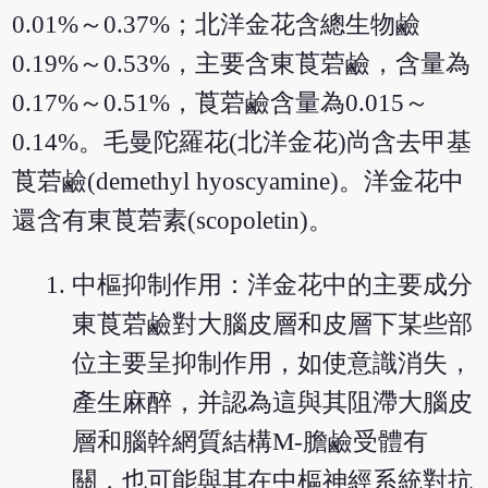
0.01%～0.37%；北洋金花含總生物鹼
0.19%～0.53%，主要含東莨菪鹼，含量為
0.17%～0.51%，莨菪鹼含量為0.015～
0.14%。毛曼陀羅花(北洋金花)尚含去甲基
莨菪鹼(demethyl hyoscyamine)。洋金花中
還含有東莨菪素(scopoletin)。
中樞抑制作用：洋金花中的主要成分
東莨菪鹼對大腦皮層和皮層下某些部
位主要呈抑制作用，如使意識消失，
產生麻醉，并認為這與其阻滯大腦皮
層和腦幹網質結構M-膽鹼受體有
關，也可能與其在中樞神經系統對抗