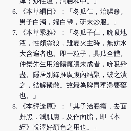
津；炒性溫，潤腸和中。」
《本草綱目》：「冬瓜仁，治腸癰。
男子白濁，婦白帶，研末炒服。」
《本草乘雅》：「冬瓜子仁，吮吸地
液，性頗貪狼，雖夏火主時，無妨水
大含遍者也。即一粒子，具瓜全體。
仲景先生用治腸癰膿未成者，吮吸殆
盡。隱居別錄推廣腹內結聚，破之潰
之，結解聚散。故最為脾胃壅滯要藥
也。」
《本經逢原》：「其子治腸癰，去面
皯黑，潤肌膚，及作面脂，即《本
經》悅澤好顏色之用也。」