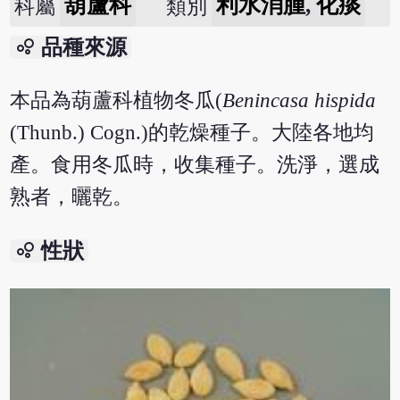
葫蘆科
利水消腫
,
化痰
科屬
類別
bubble_chart
品種來源
本品為葫蘆科植物冬瓜(
Benincasa hispida
(Thunb.) Cogn.)的乾燥種子。大陸各地均
產。食用冬瓜時，收集種子。洗淨，選成
熟者，曬乾。
bubble_chart
性狀