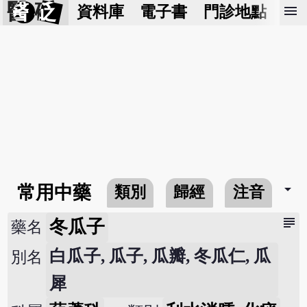
醫 砭
menu
資料庫
電子書
門診地點
預
arrow_drop_down
常用中藥
類別
歸經
注音
subject
冬瓜子
藥名
白瓜子, 瓜子, 瓜瓣, 冬瓜仁, 瓜
別名
犀