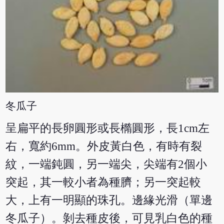
冬瓜子
呈扁平的長卵圓形或長橢圓形，長1cm左
右，寬約6mm。外皮黃白色，有時有裂
紋，一端鈍圓，另一端尖，尖端有2個小
突起，其一較小者為種臍；另一突起較
大，上有一明顯的珠孔。邊緣光滑（單邊
冬瓜子）。剝去種皮後，可見乳白色的種