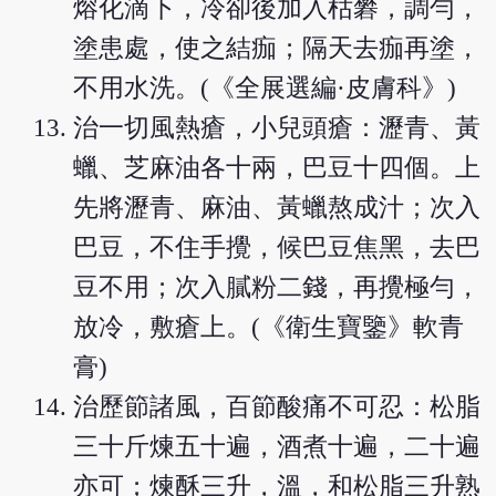
熔化滴下，冷卻後加入枯礬，調勻，
塗患處，使之結痂；隔天去痂再塗，
不用水洗。(《全展選編·皮膚科》)
治一切風熱瘡，小兒頭瘡：瀝青、黃
蠟、芝麻油各十兩，巴豆十四個。上
先將瀝青、麻油、黃蠟熬成汁；次入
巴豆，不住手攪，候巴豆焦黑，去巴
豆不用；次入膩粉二錢，再攪極勻，
放冷，敷瘡上。(《衛生寶鑒》軟青
膏)
治歷節諸風，百節酸痛不可忍：松脂
三十斤煉五十遍，酒煮十遍，二十遍
亦可；煉酥三升，溫，和松脂三升熟