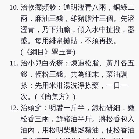
治軟癤頻發：通明瀝青八兩，銅綠二
兩，麻油三錢，雄豬膽汁三個。先溶
瀝青，乃下油膽，傾入水中扯撥，器
盛。每用緋帛攤貼，不須再換。
(《綱目》翠玉膏)
治小兒白禿瘡：煉過松脂、黃丹各五
錢，輕粉三錢。共為細末，菜油調
搽；先用米泔湯洗淨搽藥，一日一
次。(《簡集方》)
治頭癬：明礬一斤半，鍛枯研細，嫩
松香三兩，鮮豬油半斤。將松香包入
油內，用松明柴點燃豬油，使松香油