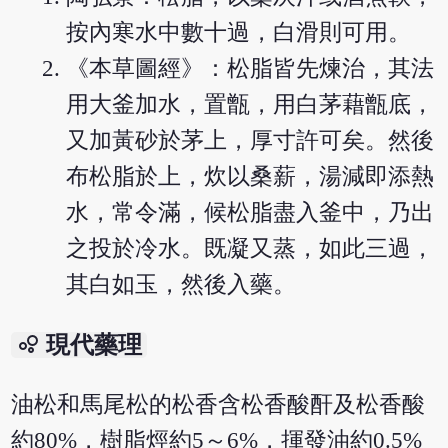
按內寒水中數十過，白滑則可用。
《本草圖經》：松脂皆先煉治，其法
用大釜加水，置甑，用白茅藉甑底，
又加黃砂於茅上，厚寸許可矣。然後
布松脂於上，炊以桑薪，湯減即添熱
水，常令滿，候松脂盡入釜中，乃出
之投於冷水。既凝又蒸，如此三過，
其白如玉，然後入藥。
bubble_chart
現代藥理
油松和馬尾松的松香含松香酸酐及松香酸
約80%，樹脂烴約5～6%，揮發油約0.5%