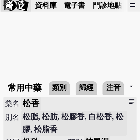
醫 砭
menu
資料庫
電子書
門診地點
預
arrow_drop_down
常用中藥
類別
歸經
注音
subject
松香
藥名
松脂, 松肪, 松膠香, 白松香, 松
別名
膠, 松脂香