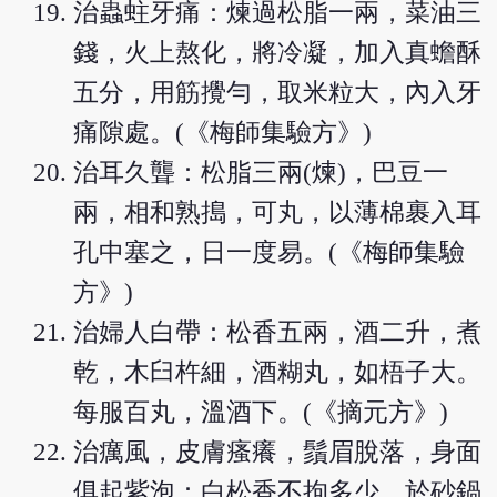
治蟲蛀牙痛：煉過松脂一兩，菜油三
錢，火上熬化，將冷凝，加入真蟾酥
五分，用筋攪勻，取米粒大，內入牙
痛隙處。(《梅師集驗方》)
治耳久聾：松脂三兩(煉)，巴豆一
兩，相和熟搗，可丸，以薄棉裹入耳
孔中塞之，日一度易。(《梅師集驗
方》)
治婦人白帶：松香五兩，酒二升，煮
乾，木臼杵細，酒糊丸，如梧子大。
每服百丸，溫酒下。(《摘元方》)
治癘風，皮膚瘙癢，鬚眉脫落，身面
俱起紫泡：白松香不拘多少，於砂鍋