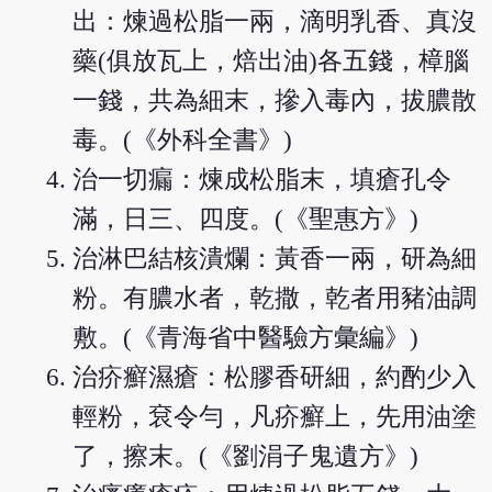
出：煉過松脂一兩，滴明乳香、真沒
藥(俱放瓦上，焙出油)各五錢，樟腦
一錢，共為細末，摻入毒內，拔膿散
毒。(《外科全書》)
治一切瘺：煉成松脂末，填瘡孔令
滿，日三、四度。(《聖惠方》)
治淋巴結核潰爛：黃香一兩，研為細
粉。有膿水者，乾撒，乾者用豬油調
敷。(《青海省中醫驗方彙編》)
治疥癬濕瘡：松膠香研細，約酌少入
輕粉，袞令勻，凡疥癬上，先用油塗
了，擦末。(《劉涓子鬼遺方》)