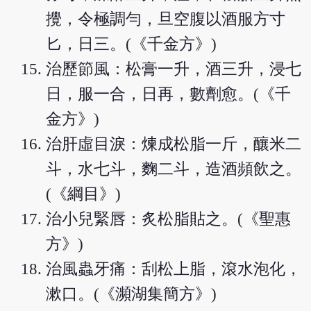
攪，令極調勻，旦空腹以酒服方寸
匕，日三。(《千金方》)
治歷節風：松膏一升，酒三升，浸七
日，服一合，日再，數劑愈。(《千
金方》)
治肝虛目淚：煉成松脂一斤，釀米二
斗，水七斗，麴二斗，造酒頻飲之。
(《綱目》)
治小兒緊唇：炙松脂貼之。(《聖惠
方》)
治風蟲牙痛：刮松上脂，滾水泡化，
漱口。(《瀕湖集簡方》)