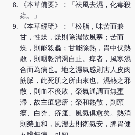
《本草備要》：「祛風去濕，化毒殺
蟲。」
《本草經琉》：「松脂，味苦而兼
甘，性燥，燥則除濕散風寒；苦而
燥，則能殺蟲；甘能除熱，胃中伏熱
散，則咽乾消渴自止。痺者，風寒濕
合而為病也。地之濕氣感則害人皮肉
筋脈，此死肌之所由來也。濕熱之邪
散，則血不瘀敗，榮氣通調而無壅
滯，故主疽惡瘡；榮和熱散，則頭
瘍、白禿、疥瘙、風氣俱愈矣。熱消
則榮血和，風濕去則衛氣安，脾胃健
五臟無病，可知。」