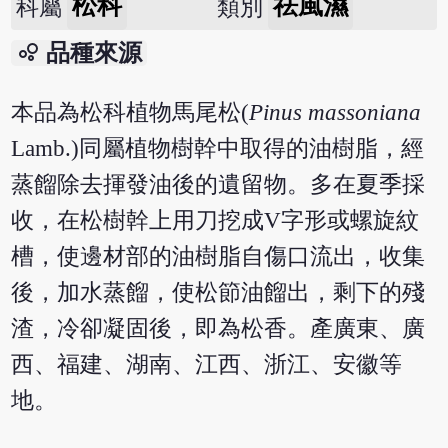
松科
祛風濕
科屬
類別
bubble_chart
品種來源
本品為松科植物馬尾松(
Pinus massoniana
Lamb.)同屬植物樹幹中取得的油樹脂，經
蒸餾除去揮發油後的遺留物。多在夏季採
收，在松樹幹上用刀挖成V字形或螺旋紋
槽，使邊材部的油樹脂自傷口流出，收集
後，加水蒸餾，使松節油餾出，剩下的殘
渣，冷卻凝固後，即為松香。產廣東、廣
西、福建、湖南、江西、浙江、安徽等
地。