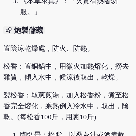
《本草求真》：「火實有熱者勿
服。」
bubble_chart
炮製儲藏
置陰涼乾燥處，防火、防熱。
松香：置銅鍋中，用微火加熱熔化，撈去
雜質，傾入水中，候涼後取出，乾燥。
製松香：取蔥煎湯，加入松香粉，煮至松
香完全熔化，乘熱倒入冷水中，取出，陰
乾。(每松香100斤，用蔥10斤)
陶弘景：松脂，以桑灰汁或酒煮軟，