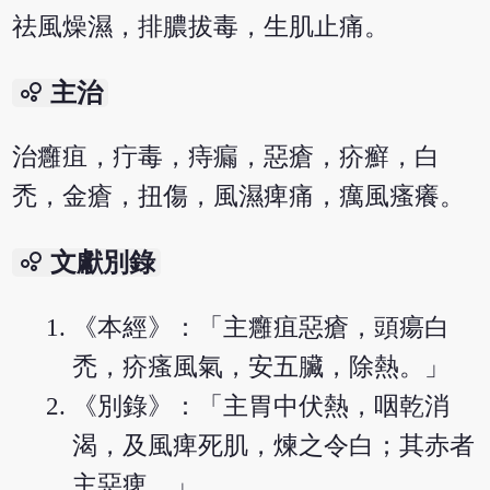
祛風燥濕，排膿拔毒，生肌止痛。
bubble_chart
主治
治癰疽，疔毒，痔瘺，惡瘡，疥癬，白
禿，金瘡，扭傷，風濕痺痛，癘風瘙癢。
bubble_chart
文獻別錄
《本經》：「主癰疽惡瘡，頭瘍白
禿，疥瘙風氣，安五臟，除熱。」
《別錄》：「主胃中伏熱，咽乾消
渴，及風痺死肌，煉之令白；其赤者
主惡痺。」