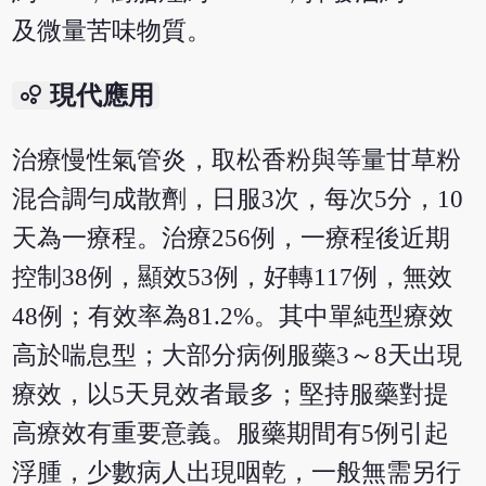
及微量苦味物質。
bubble_chart
現代應用
治療慢性氣管炎，取松香粉與等量甘草粉
混合調勻成散劑，日服3次，每次5分，10
天為一療程。治療256例，一療程後近期
控制38例，顯效53例，好轉117例，無效
48例；有效率為81.2%。其中單純型療效
高於喘息型；大部分病例服藥3～8天出現
療效，以5天見效者最多；堅持服藥對提
高療效有重要意義。服藥期間有5例引起
浮腫，少數病人出現咽乾，一般無需另行