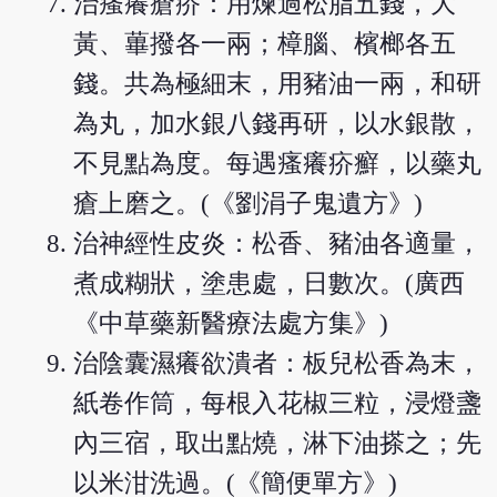
治瘙癢瘡疥：用煉過松脂五錢，大
黃、蓽撥各一兩；樟腦、檳榔各五
錢。共為極細末，用豬油一兩，和研
為丸，加水銀八錢再研，以水銀散，
不見點為度。每遇瘙癢疥癬，以藥丸
瘡上磨之。(《劉涓子鬼遺方》)
治神經性皮炎：松香、豬油各適量，
煮成糊狀，塗患處，日數次。(廣西
《中草藥新醫療法處方集》)
治陰囊濕癢欲潰者：板兒松香為末，
紙卷作筒，每根入花椒三粒，浸燈盞
內三宿，取出點燒，淋下油搽之；先
以米泔洗過。(《簡便單方》)