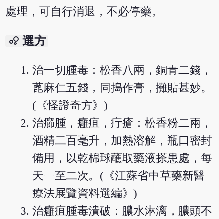
處理，可自行消退，不必停藥。
bubble_chart
選方
治一切腫毒：松香八兩，銅青二錢，
蓖麻仁五錢，同搗作膏，攤貼甚妙。
(《怪證奇方》)
治癤腫，癰疽，疔瘡：松香粉二兩，
酒精二百毫升，加熱溶解，瓶口密封
備用，以乾棉球蘸取藥液搽患處，每
天一至二次。(《江蘇省中草藥新醫
療法展覽資料選編》)
治癰疽腫毒潰破：膿水淋漓，膿頭不