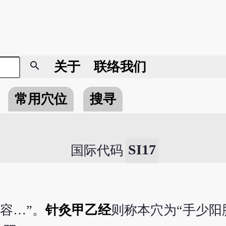
search
关于
联络我们
常用穴位
搜寻
SI17
国际代码
容…”。
针灸甲乙经
则称本穴为“手少阳