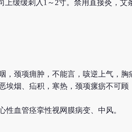
向上缓缓刺入1～2寸。禁用直接灸，艾条
咽，颈项痈肿，不能言，咳逆上气，胸
恶埃烟、疝积，寒热，颈项瘰疬不可顾
心性血管痉挛性视网膜病变、中风。