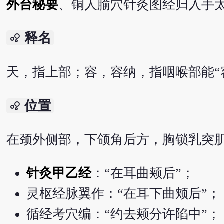
外台秘要
、铜人腧穴针灸图经归入手
释名
bubble_chart
天，指上部；容，容纳，指咽喉部能“
位置
bubble_chart
在颈外侧部，下颌角后方，胸锁乳突
针灸甲乙经
：“在耳曲颊后”；
灵枢经脉翼作：“在耳下曲颊后”；
循经考穴编：“约去颊分许陷中”；