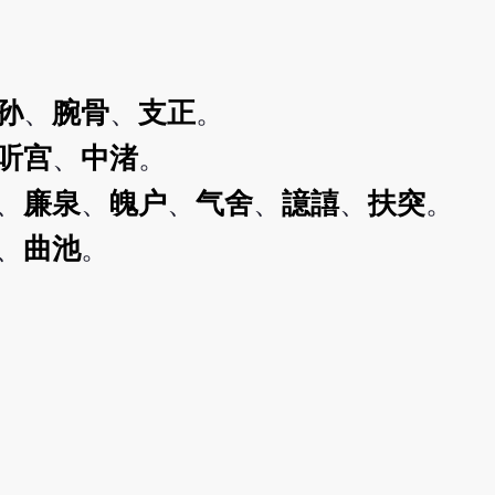
孙
、
腕骨
、
支正
。
听宫
、
中渚
。
、
廉泉
、
魄户
、
气舍
、
譩譆
、
扶突
。
、
曲池
。