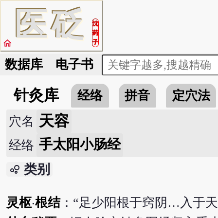
医
砭
沈
药
home
子
数据库
电子书
针灸库
经络
拼音
定穴法
天容
穴名
手太阳小肠经
经络
类别
bubble_chart
灵枢
‧
根结
：“足少阳根于窍阴…入于天