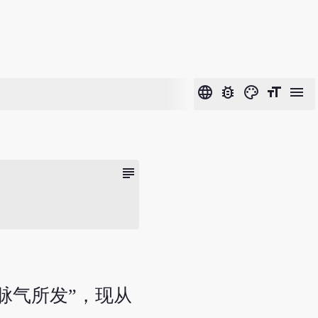
language
bug_report
color_lens
format_size
menu
subject
脉气所发”，现从