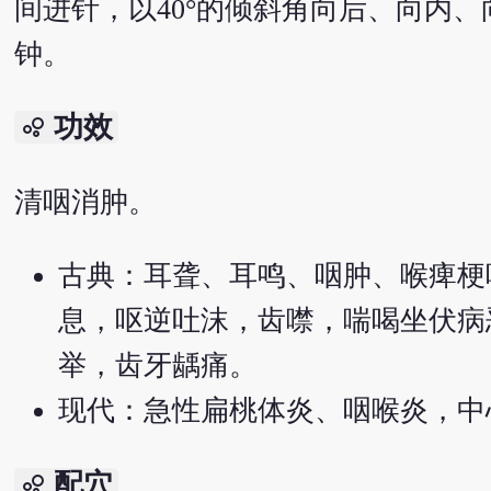
间进针，以40°的倾斜角向后、向内、
钟。
功效
bubble_chart
清咽消肿。
古典：耳聋、耳鸣、咽肿、喉痺梗
息，呕逆吐沫，齿噤，喘喝坐伏病
举，齿牙龋痛。
现代：急性扁桃体炎、咽喉炎，中
配穴
bubble_chart