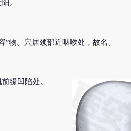
太阳。
容”物。穴居颈部近咽喉处，故名。
肌前缘凹陷处。