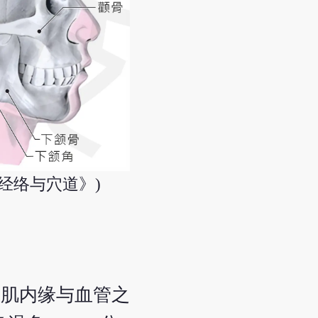
经络与穴道》)
突肌内缘与血管之