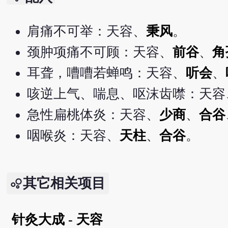
肩痛不可举：天容、
秉风
。
颈肿项痛不可顾：天容、
前谷
、
角
耳聋，嘈嘈若蝉鸣：天容、
听会
、
咳逆上气、喘息、呕沫齿噤：天容
急性扁桃体炎：天容、
少商
、
合谷
咽喉炎：天容、
天柱
、
合谷
。
其它相关项目
针灸大成 - 天容