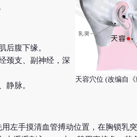
。
肌后腹下缘。
经颈支、副神经，深
天容穴位 (改编自《
、静脉。
先用左手摸清血管搏动位置，在胸锁乳