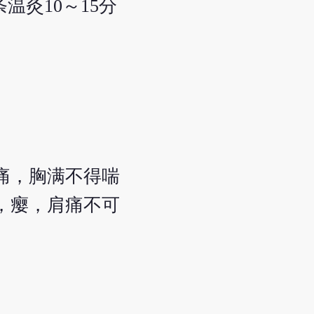
温灸10～15分
痛，胸满不得喘
，瘿，肩痛不可