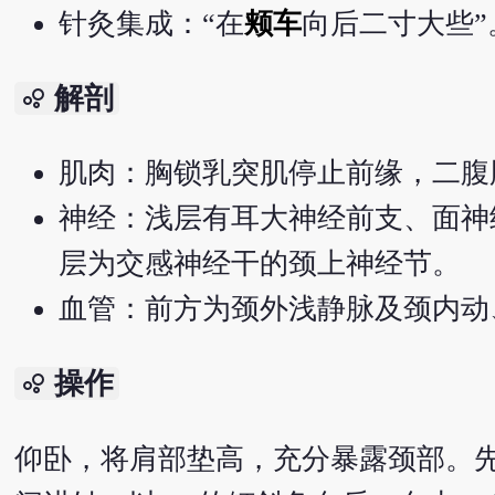
针灸集成：“在
颊车
向后二寸大些”
解剖
bubble_chart
肌肉：胸锁乳突肌停止前缘，二腹
神经：浅层有耳大神经前支、面神
层为交感神经干的颈上神经节。
血管：前方为颈外浅静脉及颈内动
操作
bubble_chart
仰卧，将肩部垫高，充分暴露颈部。