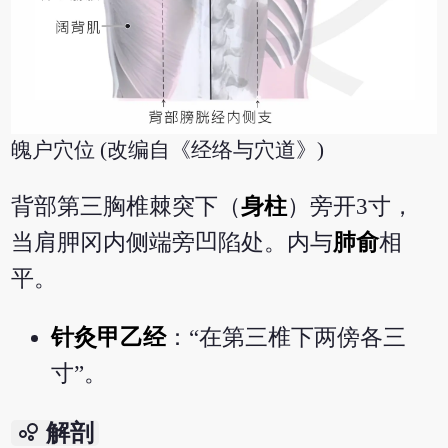
魄户穴位 (改编自《经络与穴道》)
背部第三胸椎棘突下（
身柱
）旁开3寸，
当肩胛冈内侧端旁凹陷处。内与
肺俞
相
平。
针灸甲乙经
：“在第三椎下两傍各三
寸”。
bubble_chart
解剖