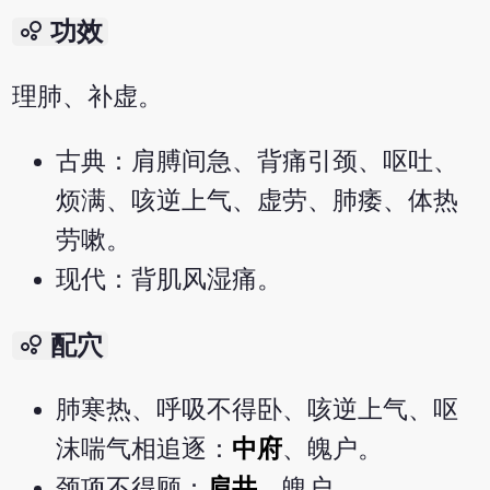
bubble_chart
功效
理肺、补虚。
古典：肩膊间急、背痛引颈、呕吐、
烦满、咳逆上气、虚劳、肺痿、体热
劳嗽。
现代：背肌风湿痛。
bubble_chart
配穴
肺寒热、呼吸不得卧、咳逆上气、呕
沫喘气相追逐：
中府
、魄户。
颈项不得顾：
肩井
、魄户。