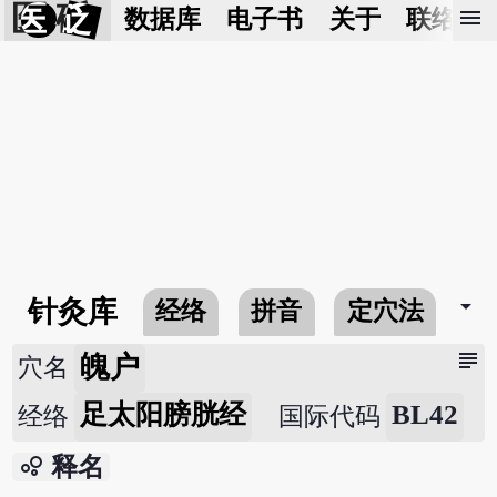
医 砭
menu
数据库
电子书
关于
联络我
arrow_drop_down
针灸库
经络
拼音
定穴法
常
subject
魄户
穴名
足太阳膀胱经
BL42
经络
国际代码
bubble_chart
释名