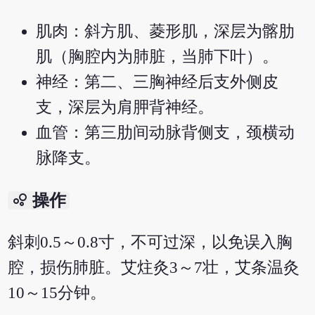
肌肉：斜方肌、菱形肌，深层为髂肋
肌（胸腔内为肺脏，当肺下叶）。
神经：第二、三胸神经后支外侧皮
支，深层为肩胛背神经。
血管：第三肋间动脉背侧支，颈横动
脉降支。
bubble_chart
操作
斜刺0.5～0.8寸，不可过深，以免误入胸
腔，损伤肺脏。艾炷灸3～7壮，艾条温灸
10～15分钟。