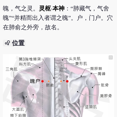
魄，气之灵。
灵枢
‧
本神
：“肺藏气，气舍
魄”“并精而出入者谓之魄”。户，门户。穴
在肺俞之外旁，故名。
bubble_chart
位置