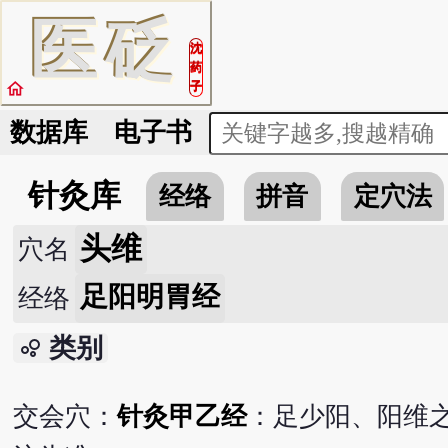
医
砭
沈
药
home
子
数据库
电子书
针灸库
经络
拼音
定穴法
头维
穴名
足阳明胃经
经络
类别
bubble_chart
交会穴：
针灸甲乙经
：足少阳、阳维