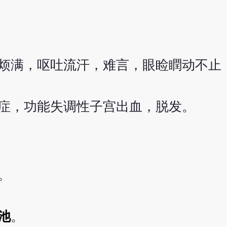
烦满，呕吐流汗，难言，眼睑瞤动不止
症，功能失调性子宫出血，脱发。
。
池
。