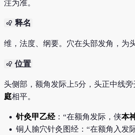
注为准。
释名
bubble_chart
维，法度、纲要。穴在头部发角，为
位置
bubble_chart
头侧部，额角发际上5分，头正中线旁开
庭
相平。
针灸甲乙经
：“在额角发际，侠
本
铜人腧穴针灸图经：“在额角入发际