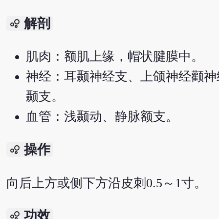
解剖
bubble_chart
肌肉：额肌上缘，帽状腱膜中。
神经：耳颞神经支、上颌神经颧神
颞支。
血管：浅颞动、静脉额支。
操作
bubble_chart
向后上方或侧下方沿皮刺0.5～1寸。
功效
bubble_chart