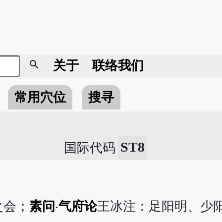
search
关于
联络我们
常用穴位
搜寻
ST8
国际代码
之会；
素问
‧
气府论
王冰注：足阳明、少