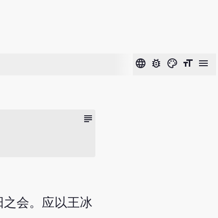
language
bug_report
color_lens
format_size
menu
subject
阳之会。应以王冰