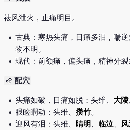
祛风泄火，止痛明目。
古典：寒热头痛，目痛多泪，喘逆
物不明。
现代：前额痛，偏头痛，精神分裂
配穴
bubble_chart
头痛如破，目痛如脱：头维、
大陵
眼睑瞤动：头维、
攒竹
。
迎风有泪：头维、
睛明
、
临泣
、
风