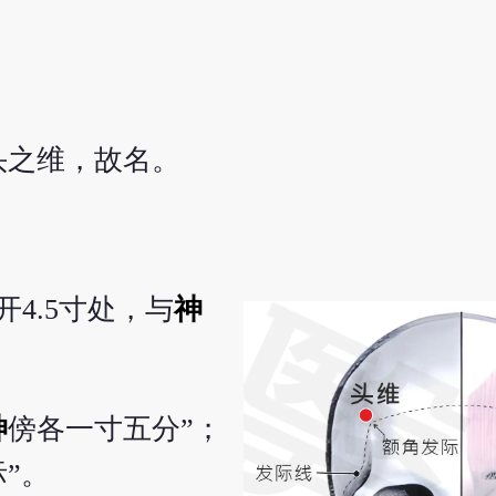
头之维，故名。
4.5寸处，与
神
神
傍各一寸五分”；
”。