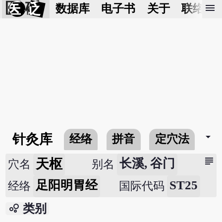
医 砭
menu
数据库
电子书
关于
联络我
arrow_drop_down
针灸库
经络
拼音
定穴法
常
subject
天枢
长溪, 谷门
穴名
别名
足阳明胃经
ST25
经络
国际代码
bubble_chart
类别