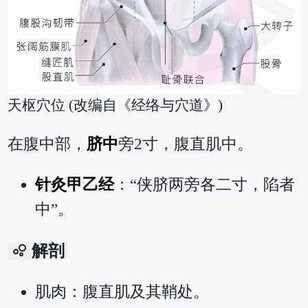
天枢穴位 (改编自《经络与穴道》)
在腹中部，
脐中
旁2寸，腹直肌中。
针灸甲乙经
：“侠脐两旁各二寸，陷者
中”。
bubble_chart
解剖
肌肉：腹直肌及其鞘处。