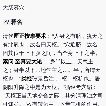
大肠募穴。
bubble_chart
释名
清代
厘正按摩要术
：“人身之有脐，犹天之
有北辰也，故名曰天枢。”穴近脐，故名。
因其位于上下腹之间，当全身上下之半。
素问
‧
至真要大论
：“身半以上…天气主
之；身半以下…地气主之…。半，所谓天
枢也。”
类经
张景岳注：“枢，枢机也。居
阴阳升降之中是为天枢。”循经考穴编：
“天枢正当天地交合之际，其分清理浊之司
可知矣。”故有转运中、下焦气机的作用。