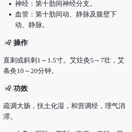
神经：第十肋间神经分支。
血管：第十肋间动、静脉及腹壁下
动、静脉。
bubble_chart
操作
直刺或斜刺1～1.5寸。艾炷灸5～7壮，艾
条灸10～20分钟。
bubble_chart
功效
疏调大肠，扶土化湿，和营调经，理气消
滞。