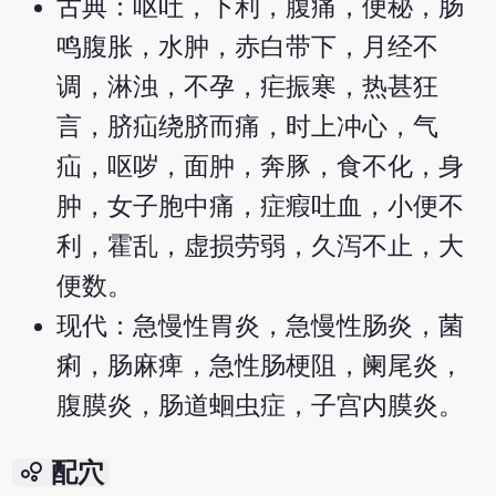
古典：呕吐，下利，腹痛，便秘，肠
鸣腹胀，水肿，赤白带下，月经不
调，淋浊，不孕，疟振寒，热甚狂
言，脐疝绕脐而痛，时上冲心，气
疝，呕哕，面肿，奔豚，食不化，身
肿，女子胞中痛，症瘕吐血，小便不
利，霍乱，虚损劳弱，久泻不止，大
便数。
现代：急慢性胃炎，急慢性肠炎，菌
痢，肠麻痺，急性肠梗阻，阑尾炎，
腹膜炎，肠道蛔虫症，子宫内膜炎。
bubble_chart
配穴