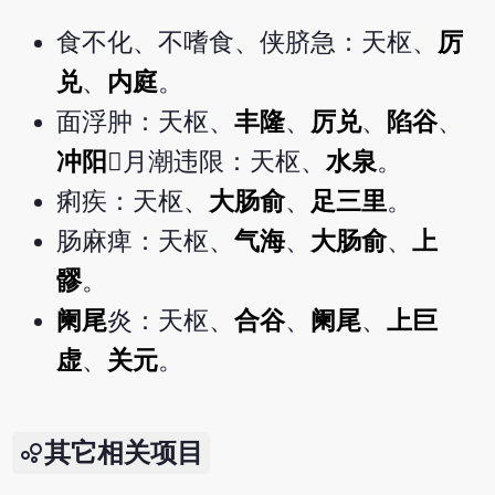
食不化、不嗜食、侠脐急：天枢、
厉
兑
、
内庭
。
面浮肿：天枢、
丰隆
、
厉兑
、
陷谷
、
冲阳
月潮违限：天枢、
水泉
。
痢疾：天枢、
大肠俞
、
足三里
。
肠麻痺：天枢、
气海
、
大肠俞
、
上
髎
。
阑尾
炎：天枢、
合谷
、
阑尾
、
上巨
虚
、
关元
。
其它相关项目