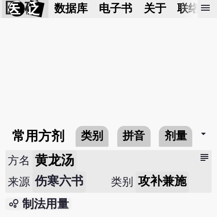
医 砭
menu
数据库
电子书
关于
联络我
arrow_drop_down
常用方剂
类别
拼音
剂量
subject
黄龙汤
方名
伤寒六书
攻补兼施
来源
类别
bubble_chart
制法用量