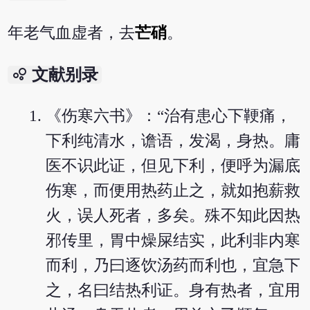
年老气血虚者，去
芒硝
。
bubble_chart
文献别录
《伤寒六书》：“治有患心下鞕痛，
下利纯清水，谵语，发渴，身热。庸
医不识此证，但见下利，便呼为漏底
伤寒，而便用热药止之，就如抱薪救
火，误人死者，多矣。殊不知此因热
邪传里，胃中燥屎结实，此利非内寒
而利，乃曰逐饮汤药而利也，宜急下
之，名曰结热利证。身有热者，宜用