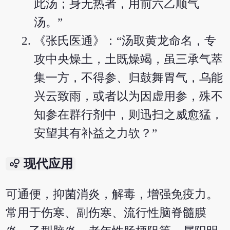
此汤；身无热者，用前六乙顺气
汤。”
《张氏医通》：“汤取黄龙命名，专
攻中央燥土，土既燥竭，虽三承气萃
集一方，不得参、归鼓舞胃气，乌能
兴云致雨，或者以为因虚用参，殊不
知参在群行剂中，则迅扫之威愈猛，
安望其有补益之力欤？”
bubble_chart
现代应用
可通便，抑菌消炎，解毒，增强免疫力。
常用于伤寒、副伤寒、流行性脑脊髓膜