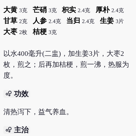
大黄
芒硝
枳实
厚朴
3克
3克
2.4克
2.4克
甘草
人参
当归
生姜
2克
2.4克
2.4克
3片
大枣
桔梗
2枚
3克
以水400毫升(二盅)，加生姜3片，大枣2
枚，煎之；后再加桔梗，煎一沸，热服为
度。
bubble_chart
功效
清热泻下，益气养血。
bubble_chart
主治