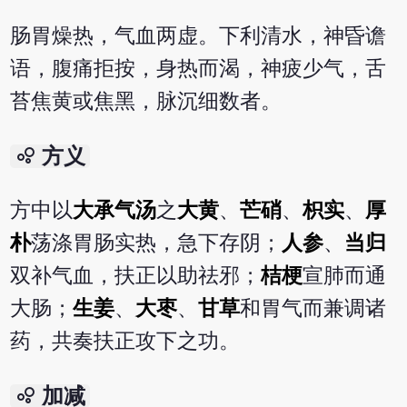
肠胃燥热，气血两虚。下利清水，神昏谵
语，腹痛拒按，身热而渴，神疲少气，舌
苔焦黄或焦黑，脉沉细数者。
bubble_chart
方义
方中以
大承气汤
之
大黄
、
芒硝
、
枳实
、
厚
朴
荡涤胃肠实热，急下存阴；
人参
、
当归
双补气血，扶正以助祛邪；
桔梗
宣肺而通
大肠；
生姜
、
大枣
、
甘草
和胃气而兼调诸
药，共奏扶正攻下之功。
bubble_chart
加减