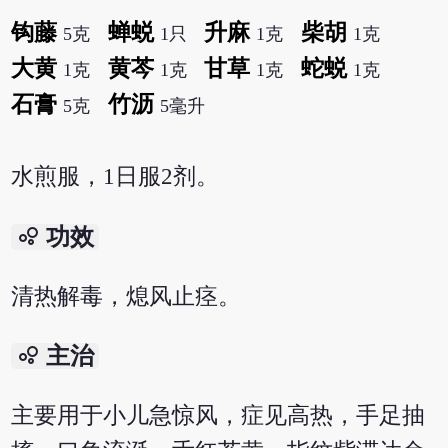
钩藤
蝉蜕
升麻
柴胡
5克
1只
1克
1克
大黄
黄芩
甘草
蛇蜕
1克
1克
1克
1克
石膏
竹沥
5克
5毫升
水煎服，1日服2剂。
bubble_chart
功效
清热解毒，熄风止痉。
bubble_chart
主治
主要用于小儿急惊风，症见高热，手足抽