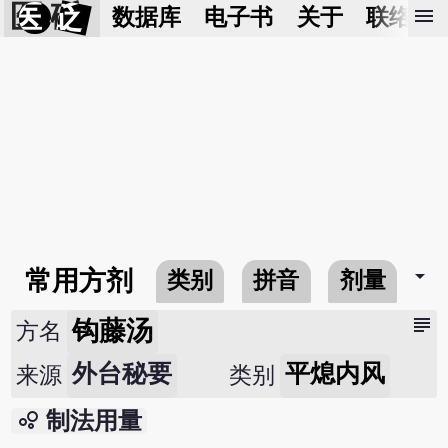
医 砭
menu
数据库
电子书
关于
联络我
arrow_drop_down
常用方剂
类别
拼音
剂量
subject
钩藤汤
方名
外台秘要
平熄内风
来源
类别
bubble_chart
制法用量