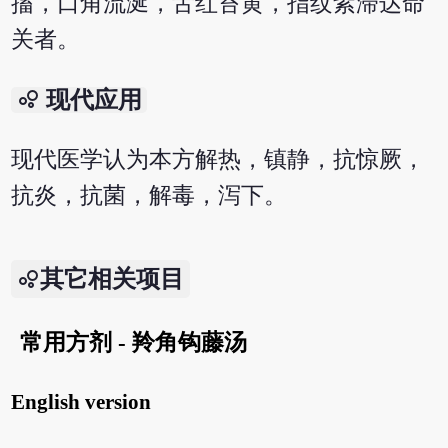
搐，口角流涎，舌红苔黄，指纹紫滞达命
关者。
bubble_chart
现代应用
现代医学认为本方解热，镇静，抗惊厥，
抗炎，抗菌，解毒，泻下。
其它相关项目
常用方剂 - 羚角钩藤汤
English version