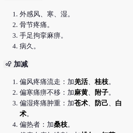
外感风、寒、湿。
骨节疼痛。
手足拘挛麻痹。
病久。
bubble_chart
加减
偏风疼痛流走：加
羌活
、
桂枝
。
偏寒痛痹不移：加
麻黄
、
附子
。
偏湿疼痛肿重：加
苍术
、
防己
、
白
术
。
偏热者：加
桑枝
。