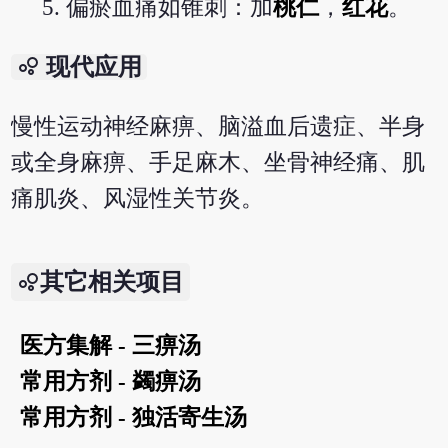
偏瘀血痛如锥刺：加
桃仁
，
红花
。
bubble_chart
现代应用
慢性运动神经麻痹、脑溢血后遗症、半身
或全身麻痹、手足麻木、坐骨神经痛、肌
痛肌炎、风湿性关节炎。
其它相关项目
医方集解 - 三痹汤
常用方剂 - 蠲痹汤
常用方剂 - 独活寄生汤