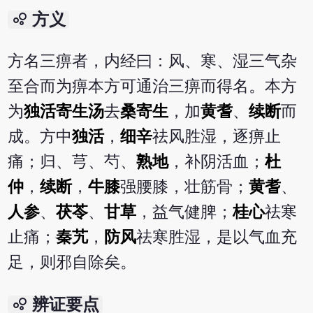
bubble_chart
方义
方名三痹者，内经曰：风、寒、湿三气杂
至合而为痹本方可通治三痹而得名。本方
为
独活寄生汤
去
桑寄生
，加
黄耆
、
续断
而
成。方中
独活
，
细辛
祛风胜湿，逐痹止
痛；归、芎、芍、
熟地
，补阴活血；
杜
仲
，
续断
，
牛膝
强腰膝，壮筋骨；
黄耆
、
人参
、
茯苓
、
甘草
，益气健脾；
桂心
祛寒
止痛；
秦艽
，
防风
祛寒胜湿，是以气血充
足，则邪自除矣。
bubble_chart
辨证要点