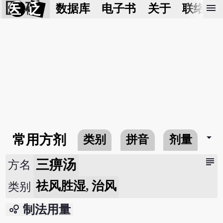
医 砭
menu
数据库
电子书
关于
联络我
arrow_drop_down
常用方剂
类别
拼音
剂量
subject
三痹汤
方名
祛风胜湿
,
治风
类别
bubble_chart
制法用量