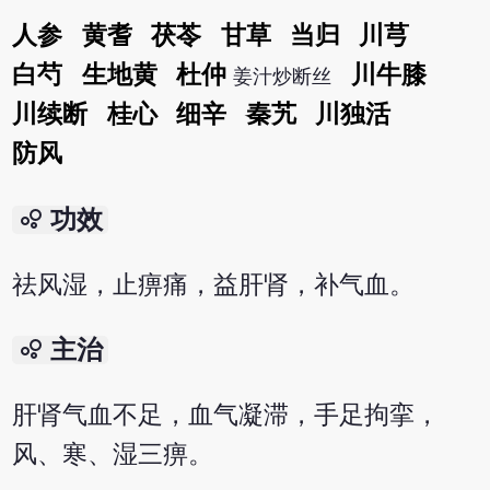
人参
黄耆
茯苓
甘草
当归
川芎
白芍
生地黄
杜仲
川牛膝
姜汁炒断丝
川续断
桂心
细辛
秦艽
川独活
防风
bubble_chart
功效
祛风湿，止痹痛，益肝肾，补气血。
bubble_chart
主治
肝肾气血不足，血气凝滞，手足拘挛，
风、寒、湿三痹。