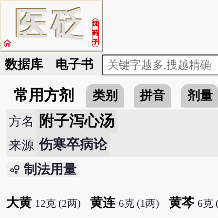
医
砭
沈
药
home
子
数据库
电子书
常用方剂
类别
拼音
剂量
附子泻心汤
方名
伤寒卒病论
来源
制法用量
bubble_chart
大黄
黄连
黄芩
12克 (2两)
6克 (1两)
6克 