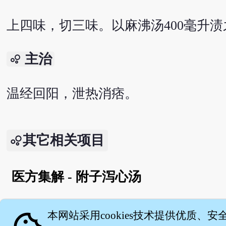
上四味，切三味。以麻沸汤400毫升
主治
bubble_chart
温经回阳，泄热消痞。
其它相关项目
医方集解 - 附子泻心汤
English version
本网站采用cookies技术提供优质、安