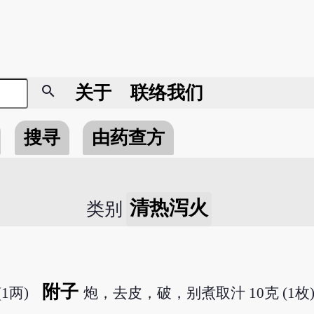
search
关于
联络我们
搜寻
由药查方
清热泻火
类别
附子
(1两)
炮，去皮，破，别煮取汁 10克 (1枚