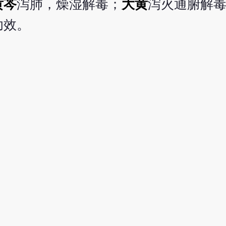
黄芩
泻肺，燥湿解毒；
大黄
泻火通腑解
功效。