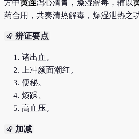
方中
黄连
泻心清胃，燥湿解毒，辅以
药合用，共奏清热解毒，燥湿泄热之
辨证要点
bubble_chart
诸出血。
上冲颜面潮红。
便秘。
烦躁。
高血压。
加减
bubble_chart