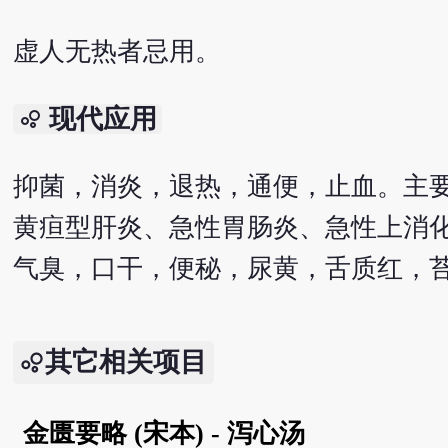
虚人无热者忌用。
现代应用
bubble_chart
抑菌，消炎，退热，通便，止血。主
黄疸型肝炎、急性胃肠炎、急性上消
气臭，口干，便秘，尿黄，舌质红，
其它相关项目
金匮要略 (宋本) - 泻心汤