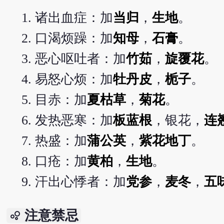
诸出血症：加
当归
，
生地
。
口渴烦躁：加
知母
，
石膏
。
恶心呕吐者：加
竹茹
，
旋覆花
。
易怒心烦：加
牡丹皮
，
栀子
。
目赤：加
夏枯草
，
菊花
。
发热恶寒：加
板蓝根
，银花，
连
热盛：加
蒲公英
，
紫花地丁
。
口疮：加
黄柏
，
生地
。
汗出心悸者：加
党参
，
麦冬
，
五
注意禁忌
bubble_chart