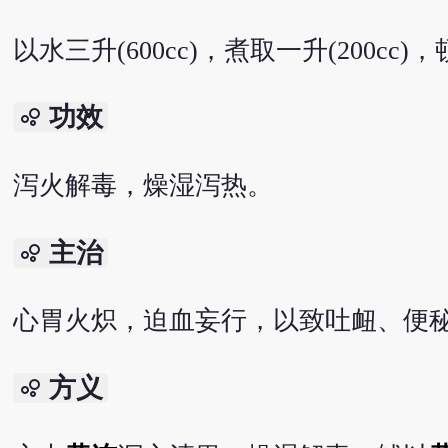
以水三升(600cc)，煮取一升(200cc)
功效
bubble_chart
泻火解毒，燥湿泻热。
主治
bubble_chart
心胃火炽，迫血妄行，以致吐衄、便
方义
bubble_chart