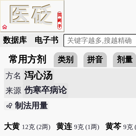
医
砭
沈
药
home
子
数据库
电子书
常用方剂
类别
拼音
剂量
泻心汤
方名
伤寒卒病论
来源
制法用量
bubble_chart
大黄
黄连
黄芩
12克 (2两)
9克 (1两)
9克 