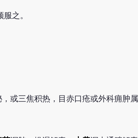
，顿服之。
秘，或三焦积热，目赤口疮或外科痈肿