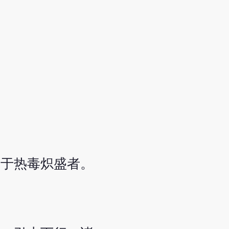
属于热毒炽盛者。