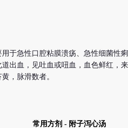
要用于急性口腔粘膜溃疡、急性细菌性
化道出血，见吐血或吜血，血色鲜红，
苔黄，脉滑数者。
常用方剂 - 附子泻心汤