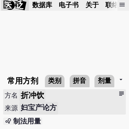
医 砭
menu
数据库
电子书
关于
联络我
arrow_drop_down
常用方剂
类别
拼音
剂量
subject
折冲饮
方名
妇宝产论方
来源
bubble_chart
制法用量