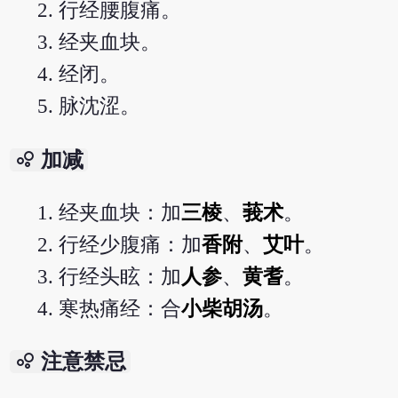
行经腰腹痛。
经夹血块。
经闭。
脉沈涩。
bubble_chart
加减
经夹血块：加
三棱
、
莪术
。
行经少腹痛：加
香附
、
艾叶
。
行经头眩：加
人参
、
黄耆
。
寒热痛经：合
小柴胡汤
。
bubble_chart
注意禁忌