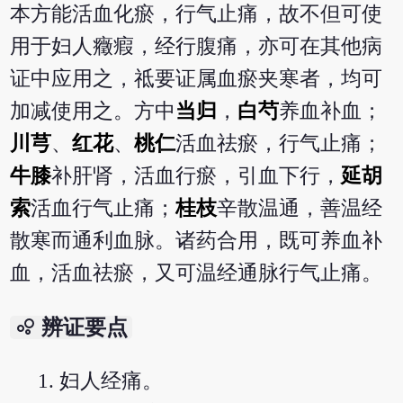
本方能活血化瘀，行气止痛，故不但可使
用于妇人癥瘕，经行腹痛，亦可在其他病
证中应用之，祗要证属血瘀夹寒者，均可
加减使用之。方中
当归
，
白芍
养血补血；
川芎
、
红花
、
桃仁
活血祛瘀，行气止痛；
牛膝
补肝肾，活血行瘀，引血下行，
延胡
索
活血行气止痛；
桂枝
辛散温通，善温经
散寒而通利血脉。诸药合用，既可养血补
血，活血祛瘀，又可温经通脉行气止痛。
bubble_chart
辨证要点
妇人经痛。