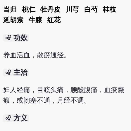
当归
桃仁
牡丹皮
川芎
白芍
桂枝
延胡索
牛膝
红花
bubble_chart
功效
养血活血，散瘀通经。
bubble_chart
主治
妇人经痛，目眩头痛，腰酸腹痛，血瘀癥
瘕，或闭塞不通，月经不调。
bubble_chart
方义