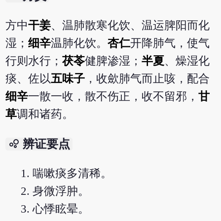
方中
干姜
、温肺散寒化饮、温运脾阳而化
湿；
细辛
温肺化饮。
杏仁
开降肺气，使气
行则水行；
茯苓
健脾渗湿；
半夏
、燥湿化
痰、佐以
五味子
，收歛肺气而止咳，配合
细辛
一散一收，散不伤正，收不留邪，
甘
草
调和诸药。
bubble_chart
辨证要点
喘嗽痰多清稀。
身微浮肿。
心悸眩晕。