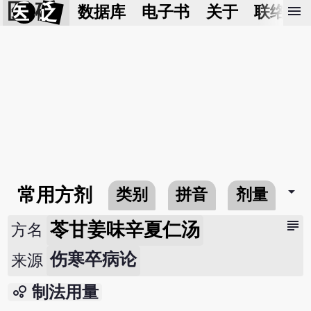
医 砭
menu
数据库
电子书
关于
联络我
arrow_drop_down
常用方剂
类别
拼音
剂量
subject
苓甘姜味辛夏仁汤
方名
伤寒卒病论
来源
bubble_chart
制法用量