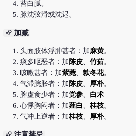
苔白腻。
脉沈弦滑或沈迟。
bubble_chart
加减
头面肢体浮肿甚者：加
麻黄
。
痰多呕恶者：加
陈皮
、
竹茹
。
咳嗽甚者：加
紫菀
、
款冬花
。
气滞脘胀者：加
陈皮
、
厚朴
。
脾虚食少者：加
党参
、
白术
心悸胸闷者：加
薤白
、
桂枝
。
气冲上逆者：加
桂枝
、
厚朴
。
bubble_chart
注意禁忌