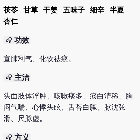
茯苓
甘草
干姜
五味子
细辛
半夏
杏仁
bubble_chart
功效
宣肺利气、化饮祛痰。
bubble_chart
主治
头面肢体浮肿、咳嗽痰多、痰白清稀、胸
闷气喘、心悸头眩、舌苔白腻、脉沈弦
滑、尺脉虚。
bubble_chart
方义