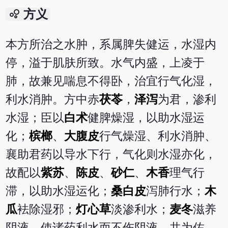
bubble_chart
方义
本方所治之水肿，系属脾失健运，水湿内
停，溢于肌肤所致。水气内盛，上凌于
肺，故兼见喘息不得卧，治宜行气化湿，
利水消肿。方中赤
茯苓
，
泽泻
为君，渗利
水湿；臣以
白术
健脾燥湿，以助水湿运
化；
槟榔
、
大腹皮
行气燥湿、利水消肿、
襄助君药以导水下行，气化则水湿亦化，
故配以
紫苏
、
陈皮
、
砂仁
、
木香
理气行
滞，以助水湿运化；
桑白皮
泻肺行水；
木
瓜
袪除湿邪；
灯心草
淡渗利水；
麦冬
滋养
阴液，使诸药利水而不伤阴液，共为佐