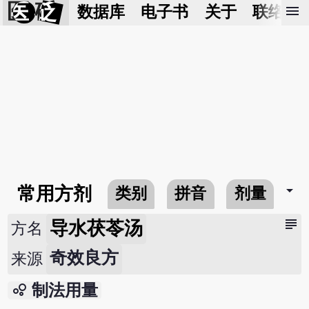
医 砭
menu
数据库
电子书
关于
联络我
arrow_drop_down
常用方剂
类别
拼音
剂量
subject
导水茯苓汤
方名
奇效良方
来源
bubble_chart
制法用量