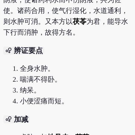
使。诸药合用，使气行湿化，水道通利，
则水肿可消。又本方以
茯苓
为君，能导水
下行而消肿，故得方名。
bubble_chart
辨证要点
全身水肿。
喘满不得卧。
纳呆。
小便涩痛而短。
bubble_chart
加减