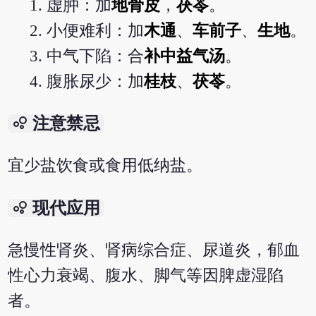
虚肿：加
地骨皮
，
茯苓
。
小便难利：加
木通
、
车前子
、
生地
。
中气下陷：合
补中益气汤
。
腹胀尿少：加
桂枝
、
茯苓
。
bubble_chart
注意禁忌
宜少盐饮食或食用低纳盐。
bubble_chart
现代应用
急慢性肾炎、肾病综合症、尿道炎，郁血
性心力衰竭、腹水、脚气等因脾虚湿陷
者。