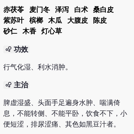
赤茯苓
麦门冬
泽泻
白术
桑白皮
紫苏叶
槟榔
木瓜
大腹皮
陈皮
砂仁
木香
灯心草
bubble_chart
功效
行气化湿、利水消肿。
bubble_chart
主治
脾虚湿盛、头面手足遍身水肿、喘满倚
息，不能转侧、不能平卧，饮食不下，小
便短涩，排尿涩痛、其色如黑豆汁者。