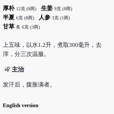
厚朴
生姜
12克 (8两)
9克 (8两)
半夏
人参
6克 (8两)
3克 (1两)
甘草
炙 6克 (3两)
上五味，以水1.2升，煮取300毫升，去
滓，分三次温服。
bubble_chart
主治
发汗后，腹胀满者。
English version