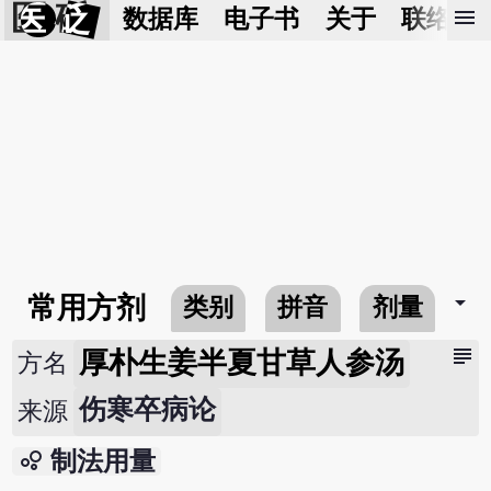
医 砭
menu
数据库
电子书
关于
联络我
arrow_drop_down
常用方剂
类别
拼音
剂量
subject
厚朴生姜半夏甘草人参汤
方名
伤寒卒病论
来源
bubble_chart
制法用量