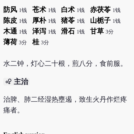
防风
苍术
白术
赤茯苓
1钱
1钱
1钱
1钱
陈皮
厚朴
猪苓
山栀子
1钱
1钱
1钱
1钱
木通
泽泻
滑石
甘草
1钱
1钱
1钱
3分
薄荷
桂
3分
3分
水二钟，灯心二十根，煎八分，食前服。
bubble_chart
主治
治脾、肺二经湿热壅遏，致生火丹作烂疼
痛者。