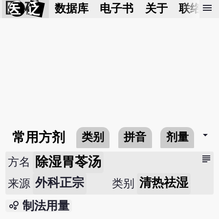
医 砭
menu
数据库
电子书
关于
联络我
arrow_drop_down
常用方剂
类别
拼音
剂量
subject
除湿胃苓汤
方名
外科正宗
清热祛湿
来源
类别
bubble_chart
制法用量