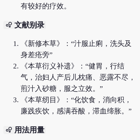
有较好的疗效。
bubble_chart
文献别录
《新修本草》：“汁服止痢，洗头及
身差疮旁”
《本草衍义补遗》：“健胃，行结
气，治妇人产后儿枕痛、恶露不尽，
煎汁入砂糖，服之立效。”
《本草纫目》：“化饮食，消向积，
廉践疾饮，感满吞酸，滞血缔胀。”
bubble_chart
用法用量