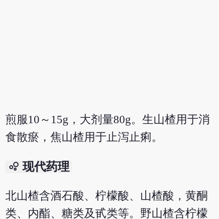
煎服10～15g，大剂量80g。生山楂用于消
食散瘀，焦山楂用于止泻止痢。
bubble_chart
现代药理
北山楂含酒石酸、柠檬酸、山楂酸，黄酮
类、内酯、糖类及甙类等。野山楂含柠檬