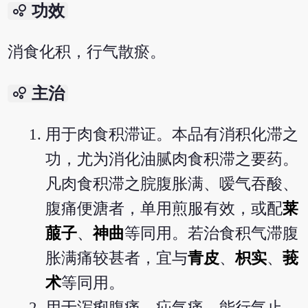
bubble_chart
功效
消食化积，行气散瘀。
bubble_chart
主治
用于肉食积滞证。本品有消积化滞之
功，尤为消化油腻肉食积滞之要药。
凡肉食积滞之脘腹胀满、嗳气吞酸、
腹痛便溏者，单用煎服有效，或配
莱
菔子
、
神曲
等同用。若治食积气滞腹
胀满痛较甚者，宜与
青皮
、
枳实
、
莪
术
等同用。
用于泻痢腹痛，疝气痛。能行气止