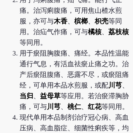
痛。治泻痢腹痛，可用焦山楂水煎
服，亦可与
木香
、
槟榔
、
枳壳
等同
用。治疝气作痛，可与
橘核
、
荔枝核
等同用。
用于瘀阻胸腹痛、痛经。本品性温能
通行气息，有活血祛瘀止痛之功。治
产后瘀阻腹痛、恶露不尽，或瘀阻痛
经，可单用本品水煎服，或配
川芎
、
当归
、
益母草
等应用。若治瘀滞胸胁
痛，可与
川芎
、
桃仁
、
红花
等同用。
现代单用本品制剂治疗冠心病、高血
压病、高血脂症、细菌性痢疾等，均