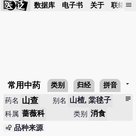
医 砭
menu
数据库
电子书
关于
联络我
arrow_drop_down
常用中药
类别
归经
拼音
subject
山查
山楂, 棠毬子
药名
别名
蔷薇科
消食
科属
类别
bubble_chart
品种来源