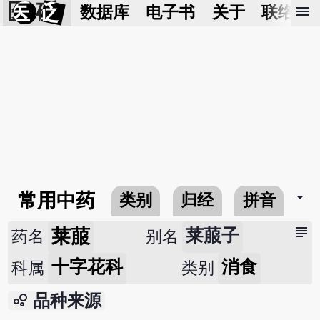
医 砭
menu
数据库
电子书
关于
联络我
arrow_drop_down
常用中药
类别
归经
拼音
subject
莱菔
莱菔子
药名
别名
十字花科
消食
科属
类别
bubble_chart
品种来源