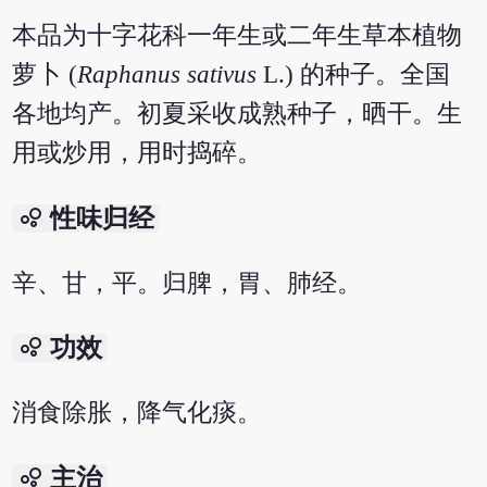
本品为十字花科一年生或二年生草本植物
萝卜 (
Raphanus sativus
L.) 的种子。全国
各地均产。初夏采收成熟种子，晒干。生
用或炒用，用时捣碎。
bubble_chart
性味归经
辛、甘，平。归脾，胃、肺经。
bubble_chart
功效
消食除胀，降气化痰。
bubble_chart
主治