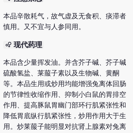
本品辛散耗气，故气虚及无食积、痰滞者
慎用。又不宜与人参同用。
bubble_chart
现代药理
本品含少量挥发油。并含芥子碱、芥子碱
硫酸氢盐、莱菔子素以及生物碱、黄酮
等。本品生用或炒用均能增强兔离体回肠
的节律性收缩作用、抑制小白鼠的胃排空
作用、提高豚鼠胃幽门部环行肌紧张性和
降低胃底纵行肌紧张性，炒用作用大于生
用。炒莱菔子能明显对抗肾上腺素对兔离