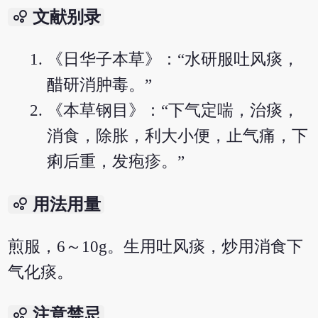
bubble_chart
文献别录
《日华子本草》：“水研服吐风痰，
醋研消肿毒。”
《本草钢目》：“下气定喘，治痰，
消食，除胀，利大小便，止气痛，下
痢后重，发疱疹。”
bubble_chart
用法用量
煎服，6～10g。生用吐风痰，炒用消食下
气化痰。
bubble_chart
注意禁忌