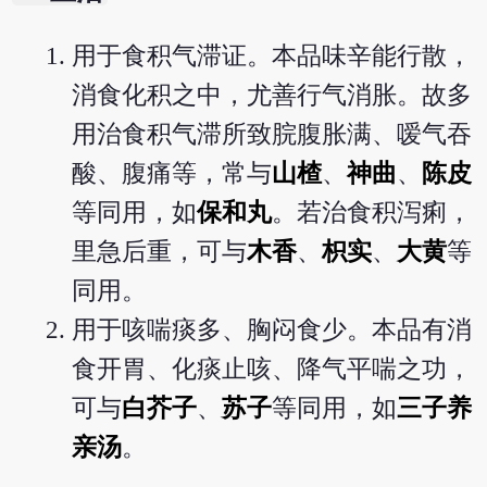
用于食积气滞证。本品味辛能行散，
消食化积之中，尤善行气消胀。故多
用治食积气滞所致脘腹胀满、嗳气吞
酸、腹痛等，常与
山楂
、
神曲
、
陈皮
等同用，如
保和丸
。若治食积泻痢，
里急后重，可与
木香
、
枳实
、
大黄
等
同用。
用于咳喘痰多、胸闷食少。本品有消
食开胃、化痰止咳、降气平喘之功，
可与
白芥子
、
苏子
等同用，如
三子养
亲汤
。