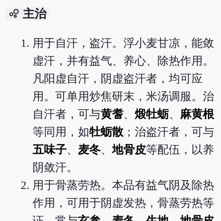
bubble_chart
主治
用于自汗，盗汗。浮小麦甘凉，能敛
虚汗，并有益气、养心、除热作用。
凡阳虚自汗，阴虚盗汗者，均可应
用。可单用炒焦研末，米汤调服。治
自汗者，可与
黄耆
、
煅牡蛎
、
麻黄根
等同用，如
牡蛎散
；治盗汗者，可与
五味子
、
麦冬
、
地骨皮
等配伍，以养
阴敛汗。
用于骨蒸劳热。本品有益气阴及除热
作用，可用于阴虚发热，骨蒸劳热等
证，常与
玄参
、
麦冬
、
生地
、
地骨皮