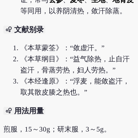
等同用，以养阴清热，敛汗除蒸。
bubble_chart
文献别录
《本草蒙筌》：“敛虚汗。”
《本草纲目》：“益气除热，止自汗
盗汗，骨蒸劳热，妇人劳热。”
《本经逢原》：“浮麦，能敛盗汗，
取其散皮腠之热也。”
bubble_chart
用法用量
煎服，15～30g；研末服，3～5g。