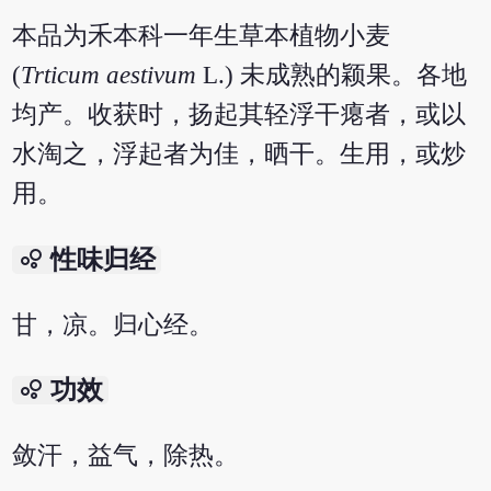
本品为禾本科一年生草本植物小麦
(
Trticum aestivum
L.) 未成熟的颖果。各地
均产。收获时，扬起其轻浮干瘪者，或以
水淘之，浮起者为佳，晒干。生用，或炒
用。
bubble_chart
性味归经
甘，凉。归心经。
bubble_chart
功效
敛汗，益气，除热。