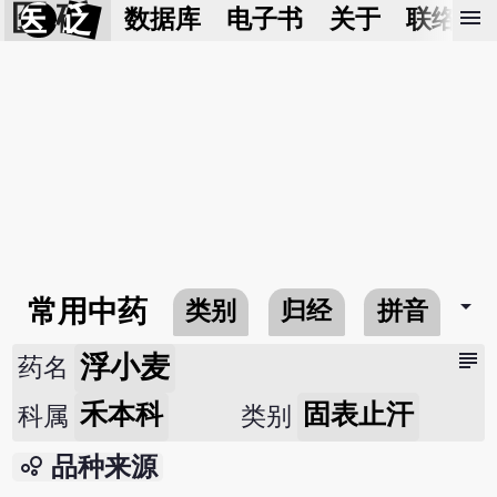
医 砭
menu
数据库
电子书
关于
联络我
arrow_drop_down
常用中药
类别
归经
拼音
subject
浮小麦
药名
禾本科
固表止汗
科属
类别
bubble_chart
品种来源