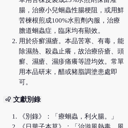
腸，治療小兒蛔蟲性腸梗阻，或用鮮
苦楝根煎成100%水煎劑內服，治療
膽道蛔蟲症，臨床均有顯效。
用於疥癬濕瘡。本品苦寒、有毒，能
除濕熱、殺蟲止癢，故治療疥瘡、頭
癬、濕瘡、濕疹痛癢等證均效。常單
用本品研末，醋或豬脂調塗患處即
可。
bubble_chart
文獻別錄
《別錄》：「療蛔蟲，利火腸。」
《日華子本草》：「治游風熱毒，風