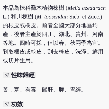
本品為楝科喬木植物楝樹 (
Melia azedarach
L.) 和川楝樹 (
M. toosendan
Sieb. et Zucc.)
的根皮或樹皮。前者全國大部分地區均
產，後者主產於四川、湖北、貴州、河南
等地。四時可採，但以春、秋兩季為宜。
剝取根皮或乾皮，刮去栓皮，洗淨。鮮用
或切片生用。
bubble_chart
性味歸經
苦，寒。有毒。歸肝、脾、胃經。
bubble_chart
功效