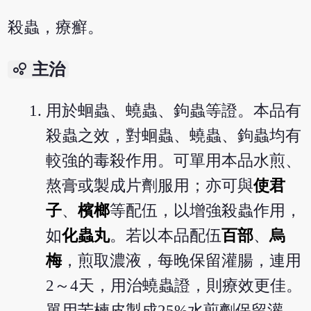
殺蟲，療癬。
bubble_chart
主治
用於蛔蟲、蟯蟲、鉤蟲等證。本品有
殺蟲之效，對蛔蟲、蟯蟲、鉤蟲均有
較強的毒殺作用。可單用本品水煎、
熬膏或製成片劑服用；亦可與
使君
子
、
檳榔
等配伍，以增強殺蟲作用，
如
化蟲丸
。若以本品配伍
百部
、
烏
梅
，煎取濃液，每晚保留灌腸，連用
2～4天，用治蟯蟲證，則療效更佳。
單用苦楝皮製成25%水煎劑保留灌