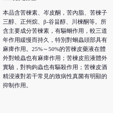
本品含苦楝素、岑皮酮，苦內脂、苦楝子
三醇、正州烷、β-谷甾醇、川楝酮等。所
含主要成分苦楝素，有驅蛔作用，較三道
年作用緩慢而持久，特別對蛔蟲頭部具有
麻痺作用。25%～50%的苦楝皮藥液在體
外對蟯蟲也有麻痺作用；苦楝皮煎液體外
實驗，對狗鉤蟲也有驅殺作用；苦楝皮酒
精浸液對若干常見的致病性真菌有明顯的
抑制作用。