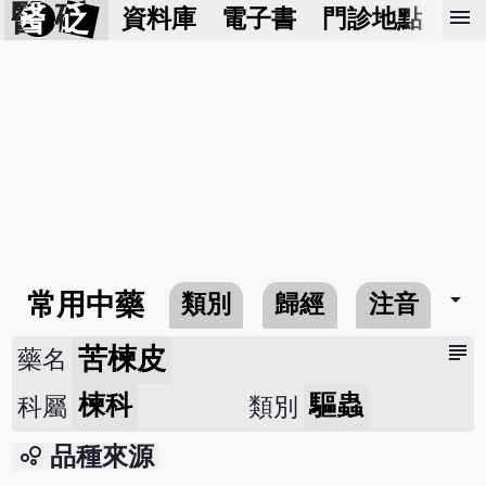
醫 砭
menu
資料庫
電子書
門診地點
預
arrow_drop_down
常用中藥
類別
歸經
注音
subject
苦楝皮
藥名
楝科
驅蟲
科屬
類別
bubble_chart
品種來源