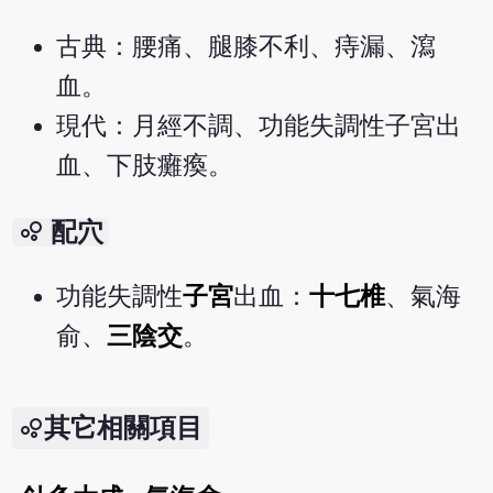
古典：腰痛、腿膝不利、痔漏、瀉
血。
現代：月經不調、功能失調性子宮出
血、下肢癱瘓。
bubble_chart
配穴
功能失調性
子宮
出血：
十七椎
、氣海
俞、
三陰交
。
其它相關項目