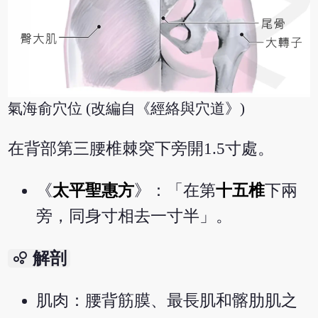
氣海俞穴位 (改編自《經絡與穴道》)
在背部第三腰椎棘突下旁開1.5寸處。
《
太平聖惠方
》：「在第
十五椎
下兩
旁，同身寸相去一寸半」。
bubble_chart
解剖
肌肉：腰背筋膜、最長肌和髂肋肌之