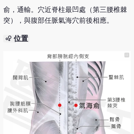
俞，通輸。穴近脊柱最凹處（第三腰椎棘
突），與腹部任脈氣海穴前後相應。
bubble_chart
位置