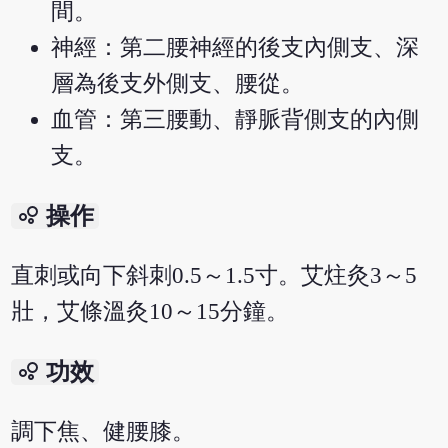
間。
神經：第二腰神經的後支內側支、深
層為後支外側支、腰從。
血管：第三腰動、靜脈背側支的內側
支。
bubble_chart
操作
直刺或向下斜刺0.5～1.5寸。艾炷灸3～5
壯，艾條溫灸10～15分鐘。
bubble_chart
功效
調下焦、健腰膝。