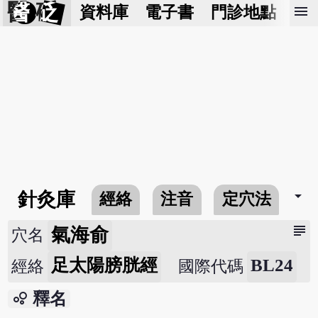
醫 砭
menu
資料庫
電子書
門診地點
預
arrow_drop_down
針灸庫
經絡
注音
定穴法
常
subject
氣海俞
穴名
足太陽膀胱經
BL24
經絡
國際代碼
bubble_chart
釋名