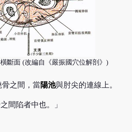
橫斷面 (改編自《嚴振國穴位解剖》)
橈骨之間，當
陽池
與肘尖的連線上。
骨之間陷者中也。」