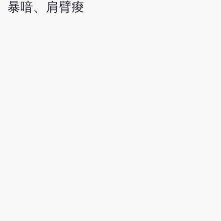
、暴喑、肩臂痠
。