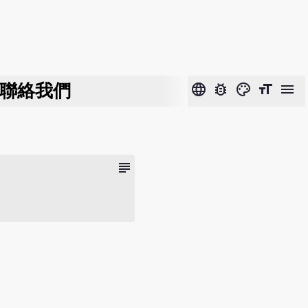
聯絡我們
language
bug_report
color_lens
format_size
menu
subject