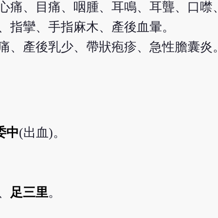
心痛、目痛、咽腫、耳鳴、耳聾、口噤
、指攣、手指麻木、產後血暈。
痛、產後乳少、帶狀疱疹、急性膽囊炎
委中
(出血)。
、
足三里
。