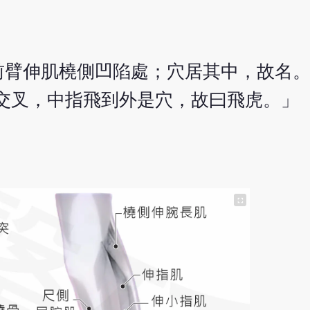
臂伸肌橈側凹陷處；穴居其中，故名。
交叉，中指飛到外是穴，故曰飛虎。」