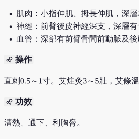
肌肉：小指伸肌、拇長伸肌，深層
神經：前臂後皮神經深支，深層有
血管：深部有前臂骨間前動脈及後
操作
bubble_chart
直刺0.5～1寸。艾炷灸3～5壯，艾條溫
功效
bubble_chart
清熱、通下、利胸脅。