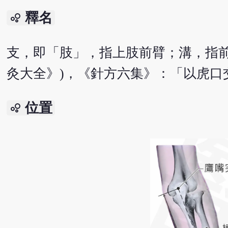
釋名
bubble_chart
支，即「肢」，指上肢前臂；溝，指前
灸大全》)，《針方六集》：「以虎口
位置
bubble_chart