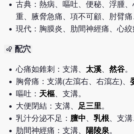
古典：熱病、嘔吐、便秘、浮腫、
重、腋脅急痛、項不可顧、肘臂痛
現代：胸膜炎、肋間神經痛、心絞
配穴
bubble_chart
心痛如錐刺：支溝、
太溪
、
然谷
。
胸脅痛：支溝(左瀉右、右瀉左)、
嘔吐：
天樞
、支溝。
大便閉結：支溝、
足三里
。
乳汁分泌不足：
膻中
、
乳根
、支溝
肋間神經痛：支溝、
陽陵泉
。