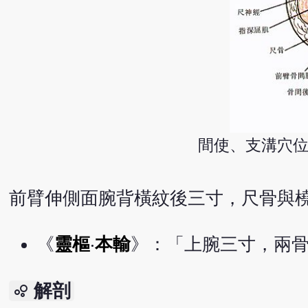
間使、支溝穴位
前臂伸側面腕背橫紋後三寸，尺骨與
《
靈樞
‧
本輸
》：「上腕三寸，兩
解剖
bubble_chart