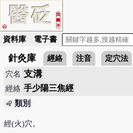
醫
砭
沈
藥
home
子
資料庫
電子書
針灸庫
經絡
注音
定穴法
支溝
穴名
手少陽三焦經
經絡
類別
bubble_chart
經(火)穴。