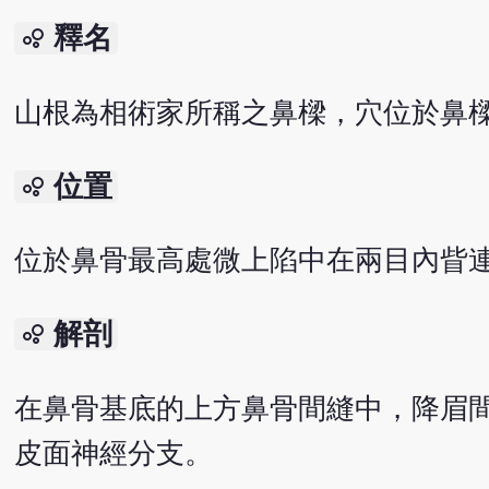
釋名
bubble_chart
山根為相術家所稱之鼻樑，穴位於鼻
位置
bubble_chart
位於鼻骨最高處微上陷中在兩目內眥
解剖
bubble_chart
在鼻骨基底的上方鼻骨間縫中，降眉
皮面神經分支。