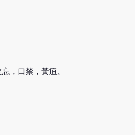
健忘，口禁，黃疸。