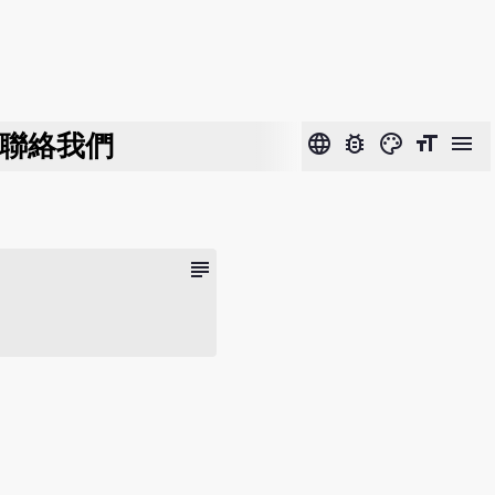
聯絡我們
language
bug_report
color_lens
format_size
menu
subject