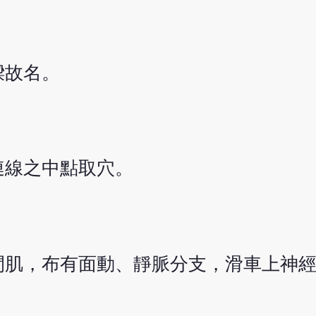
樑故名。
連線之中點取穴。
間肌，布有面動、靜脈分支，滑車上神