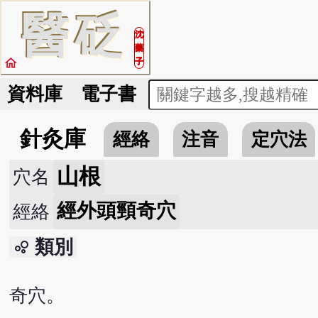
醫
砭
沈
藥
home
子
資料庫
電子書
針灸庫
經絡
注音
定穴法
山根
穴名
經外頭頸奇穴
經絡
類別
bubble_chart
奇穴。