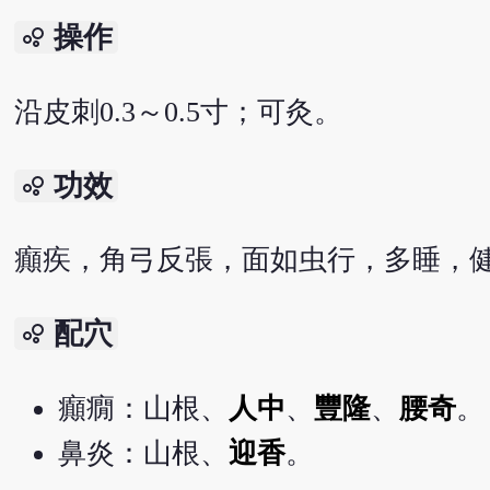
操作
bubble_chart
沿皮刺0.3～0.5寸；可灸。
功效
bubble_chart
癲疾，角弓反張，面如虫行，多睡，
配穴
bubble_chart
癲癇：山根、
人中
、
豐隆
、
腰奇
。
鼻炎：山根、
迎香
。