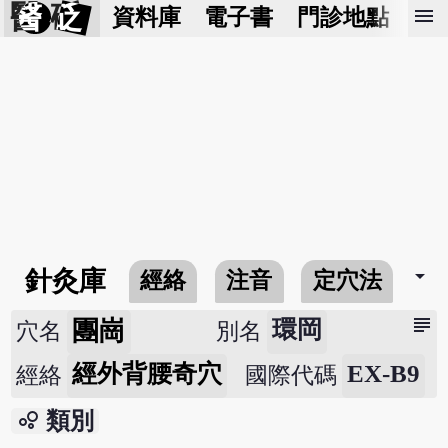
醫 砭
menu
資料庫
電子書
門診地點
預
arrow_drop_down
針灸庫
經絡
注音
定穴法
常
subject
團崗
環岡
穴名
別名
經外背腰奇穴
EX-B9
經絡
國際代碼
bubble_chart
類別