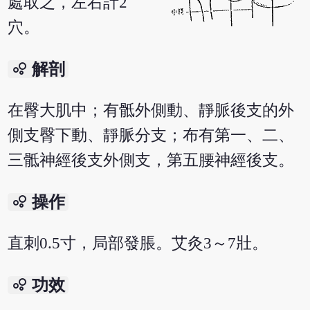
處取之，左右計2
穴。
bubble_chart
解剖
在臀大肌中；有骶外側動、靜脈後支的外
側支臀下動、靜脈分支；布有第一、二、
三骶神經後支外側支，第五腰神經後支。
bubble_chart
操作
直刺0.5寸，局部發脹。艾灸3～7壯。
bubble_chart
功效