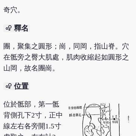
奇穴。
bubble_chart
釋名
團，聚集之圓形；崗，同岡，指山脊。穴
在骶旁之臀大肌處，肌肉收縮起如圓形之
山岡，故名團崗。
bubble_chart
位置
位於骶部，第一骶
背側孔下2寸，正中
線左右各旁開1.5寸