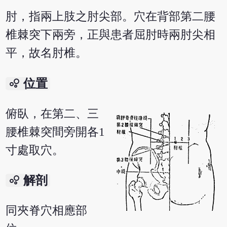
肘，指兩上肢之肘尖部。穴在背部第二腰
椎棘突下兩旁，正與患者屈肘時兩肘尖相
平，故名肘椎。
bubble_chart
位置
俯臥，在第二、三
腰椎棘突間旁開各1
寸處取穴。
bubble_chart
解剖
同夾脊穴相應部