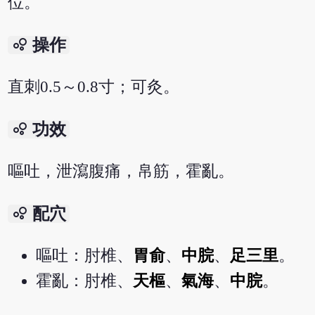
位。
bubble_chart
操作
直刺0.5～0.8寸；可灸。
bubble_chart
功效
嘔吐，泄瀉腹痛，帛筋，霍亂。
bubble_chart
配穴
嘔吐：肘椎、
胃俞
、
中脘
、
足三里
。
霍亂：肘椎、
天樞
、
氣海
、
中脘
。