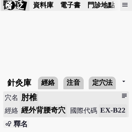
醫 砭
menu
資料庫
電子書
門診地點
預
arrow_drop_down
針灸庫
經絡
注音
定穴法
常
subject
肘椎
穴名
經外背腰奇穴
EX-B22
經絡
國際代碼
bubble_chart
釋名