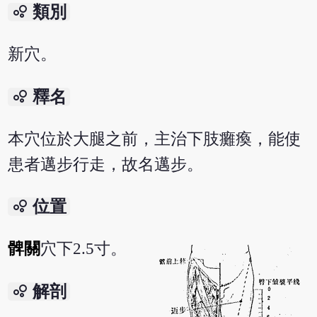
bubble_chart
類別
新穴。
bubble_chart
釋名
本穴位於大腿之前，主治下肢癱瘓，能使
患者邁步行走，故名邁步。
bubble_chart
位置
髀關
穴下2.5寸。
bubble_chart
解剖