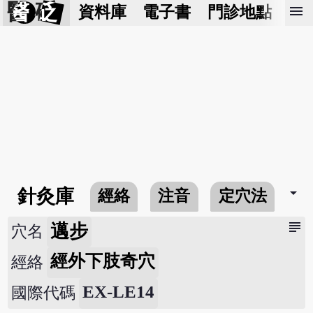
醫 砭
menu
資料庫
電子書
門診地點
預
arrow_drop_down
針灸庫
經絡
注音
定穴法
常
subject
邁步
穴名
經外下肢奇穴
經絡
EX-LE14
國際代碼