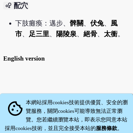
bubble_chart
配穴
下肢癱瘓：邁步、
髀關
、
伏兔
、
風
市
、
足三里
、
陽陵泉
、
絕骨
、
太衝
。
English version
本網站採用cookies技術提供優質、安全的瀏
cookie
覽服務，關閉cookies可能導致無法正常瀏
覽。您若繼續瀏覽本站，即表示您同意本站
採用cookies技術，並且完全接受本站的
服務條款
。