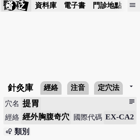
醫 砭
menu
資料庫
電子書
門診地點
預
arrow_drop_down
針灸庫
經絡
注音
定穴法
常
subject
提胃
穴名
經外胸腹奇穴
EX-CA2
經絡
國際代碼
bubble_chart
類別