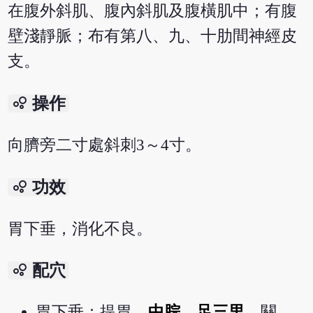
在腹外斜肌、腹內斜肌及腹橫肌中；有腹
壁淺靜脈；布有第八、九、十肋間神經皮
支。
bubble_chart
操作
向臍旁二寸處斜刺3～4寸。
bubble_chart
功效
胃下垂，消化不良。
bubble_chart
配穴
胃下垂：提胃、
中脘
、
足三里
、關