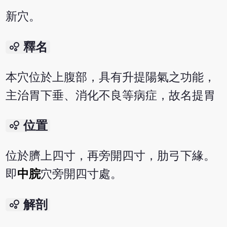
新穴。
bubble_chart
釋名
本穴位於上腹部，具有升提陽氣之功能，
主治胃下垂、消化不良等病症，故名提胃
bubble_chart
位置
位於臍上四寸，再旁開四寸，肋弓下緣。
即
中脘
穴旁開四寸處。
bubble_chart
解剖